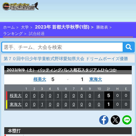
2023年 首都大学秋季(1部)
ホーム
大学
勝敗表
ランキング
試合経過
第７０回中日少年学童軟式野球愛知県大会 ドリームボーイズ優勝
2023/9/9（土）
バッティングパレス相石スタジアムひらつか
5
1
桜美大
東海大
-
1
2
3
4
5
6
7
8
9
10
計
H
E
5
桜美大
0
0
0
0
1
0
0
0
0
4
0
0
1
東海大
0
0
1
0
0
0
0
0
0
0
0
0
本塁打