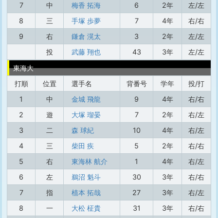
7
中
梅香 拓海
6
2年
左/左
8
三
手塚 歩夢
7
4年
右/右
9
右
鎌倉 滉太
3
2年
左/左
投
武藤 翔也
43
3年
左/左
東海大
打順
位置
選手名
背番号
学年
投/打
1
中
金城 飛龍
9
4年
右/右
2
遊
大塚 瑠晏
7
2年
右/左
3
二
森 球紀
10
4年
右/左
4
三
柴田 疾
5
2年
右/右
5
右
東海林 航介
1
4年
右/左
6
左
鵜沼 魁斗
30
3年
右/右
7
指
植本 拓哉
27
3年
右/左
8
一
大松 柾貴
31
3年
右/右