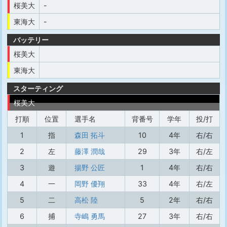
桜美大
-
東海大
-
バッテリー
桜美大
東海大
スターティング
桜美大
打順
位置
選手名
背番号
学年
投/打
1
指
森田 拓斗
10
4年
右/右
2
左
藤澤 潤哉
29
3年
右/左
3
遊
揚野 公匠
1
4年
右/右
4
一
岡野 優翔
33
4年
右/左
5
二
高松 陸
5
2年
右/右
6
捕
寺嶋 勇馬
27
3年
右/右