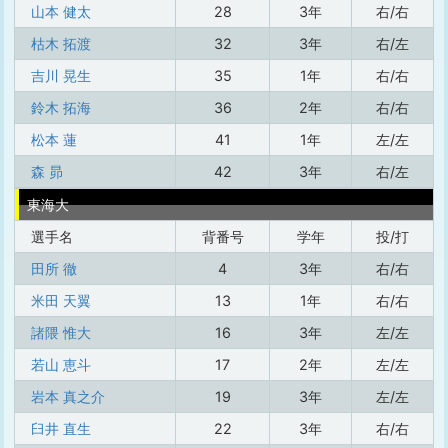
山本 健太
28
3年
右/右
枯木 拓渡
32
3年
右/左
吉川 晃生
35
1年
右/右
鈴木 拓海
36
2年
右/右
松本 蓮
41
1年
左/左
森 昴
42
3年
右/左
東海大
選手名
背番号
学年
投/打
田所 徹
4
3年
右/右
米田 天翼
13
1年
右/右
諸隈 惟大
16
3年
左/左
若山 恵斗
17
2年
左/左
岩本 真之介
19
3年
左/左
臼井 直生
22
3年
右/右