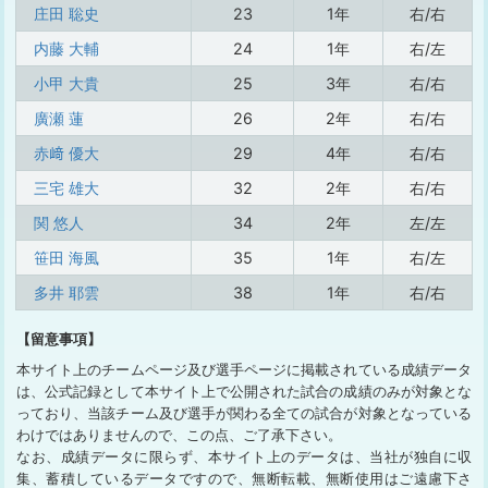
庄田 聡史
23
1年
右/右
内藤 大輔
24
1年
右/左
小甲 大貴
25
3年
右/右
廣瀬 蓮
26
2年
右/右
赤﨑 優大
29
4年
右/右
三宅 雄大
32
2年
右/右
関 悠人
34
2年
左/左
笹田 海風
35
1年
右/左
多井 耶雲
38
1年
右/右
【留意事項】
本サイト上のチームページ及び選手ページに掲載されている成績データ
は、公式記録として本サイト上で公開された試合の成績のみが対象とな
っており、当該チーム及び選手が関わる全ての試合が対象となっている
わけではありませんので、この点、ご了承下さい。
なお、成績データに限らず、本サイト上のデータは、当社が独自に収
集、蓄積しているデータですので、無断転載、無断使用はご遠慮下さ