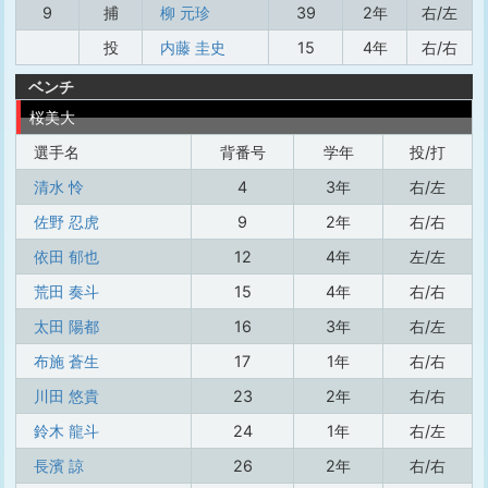
9
捕
柳 元珍
39
2年
右/左
投
内藤 圭史
15
4年
右/右
ベンチ
桜美大
選手名
背番号
学年
投/打
清水 怜
4
3年
右/左
佐野 忍虎
9
2年
右/右
依田 郁也
12
4年
左/左
荒田 奏斗
15
4年
右/右
太田 陽都
16
3年
右/左
布施 蒼生
17
1年
右/右
川田 悠貴
23
2年
右/右
鈴木 龍斗
24
1年
右/左
長濱 諒
26
2年
右/右