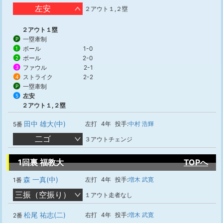
左安
２アウト１,２塁
２アウト１塁
一塁牽制
P
ボール
1-0
1
ボール
2-0
2
ファウル
2-1
3
ストライク
2-2
4
一塁牽制
P
左安
5
２アウト１,２塁
田中 雄大(中)
左打
4年
投手:
中村 浩輝
5番
二ゴ
３アウトチェンジ
1回裏 福教大
TOPへ
森 一真(中)
左打
4年
投手:
増木 武寛
1番
三振（空振り）
１アウト走者なし
松尾 祐志(二)
右打
4年
投手:
増木 武寛
2番