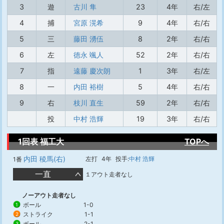
3
遊
古川 隼
23
4年
右/左
4
捕
宮原 滉希
9
4年
右/右
5
三
藤田 湧伍
8
2年
右/右
6
左
徳永 颯人
52
2年
右/右
7
指
遠藤 慶次朗
1
3年
右/左
8
一
内田 裕樹
5
4年
右/右
9
右
枝川 直生
59
2年
右/右
投
中村 浩輝
19
3年
右/右
1回表 福工大
TOPへ
内田 稜馬(右)
左打
4年
投手:
中村 浩輝
1番
一直
１アウト走者なし
ノーアウト走者なし
ボール
1-0
1
ストライク
1-1
2
ボール
2-1
3