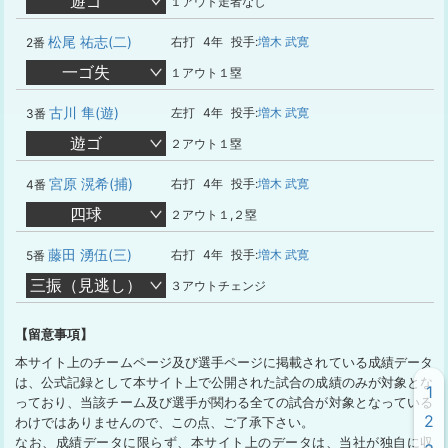
遊ゴ
１アウト走者なし
松尾 祐志(二)
右打
4年
投手:
増木 武寛
2番
一ゴ失
１アウト１塁
古川 隼(遊)
左打
4年
投手:
増木 武寛
3番
遊ゴ
２アウト１塁
宮原 滉希(捕)
右打
4年
投手:
増木 武寛
4番
四球
２アウト１,２塁
藤田 湧伍(三)
右打
4年
投手:
増木 武寛
5番
三振（見逃し）
３アウトチェンジ
【留意事項】
本サイト上のチームページ及び選手ページに掲載されている成績データ
は、公式記録として本サイト上で公開された試合の成績のみが対象とな
1
っており、当該チーム及び選手が関わる全ての試合が対象となっている
2
わけではありませんので、この点、ご了承下さい。
なお、成績データに限らず、本サイト上のデータは、当社が独自に収