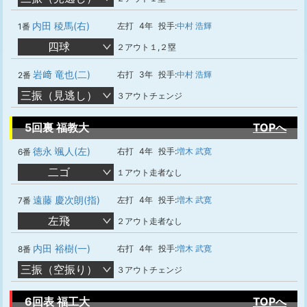
内田 稜馬(右)
左打
4年
投手:
中村 浩輝
1番
四球
２アウト１,２塁
岩﨑 竜也(二)
右打
3年
投手:
中村 浩輝
2番
三振（見逃し）
３アウトチェンジ
5回裏 福教大
TOPへ
徳永 颯人(左)
右打
4年
投手:
増木 武寛
6番
二ゴ
１アウト走者なし
遠藤 慶次朗(指)
左打
4年
投手:
増木 武寛
7番
左飛
２アウト走者なし
内田 裕樹(一)
右打
4年
投手:
増木 武寛
8番
三振（空振り）
３アウトチェンジ
6回表 福工大
TOPへ