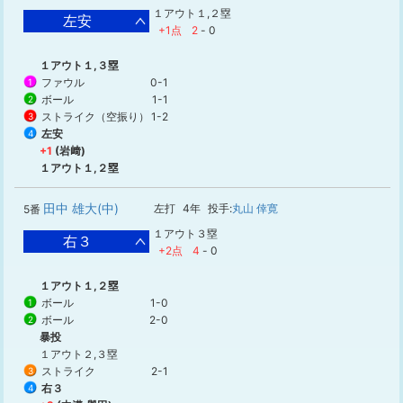
１アウト１,２塁
左安
+1点
2
-
0
１アウト１,３塁
ファウル
0-1
1
ボール
1-1
2
ストライク（空振り）
1-2
3
左安
4
+1
(岩﨑)
１アウト１,２塁
田中 雄大(中)
左打
4年
投手:
丸山 倖寛
5番
１アウト３塁
右３
+2点
4
-
0
１アウト１,２塁
ボール
1-0
1
ボール
2-0
2
暴投
１アウト２,３塁
ストライク
2-1
3
右３
4