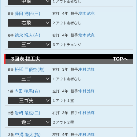
中飛
１アウト走者なし
藤田 湧伍(三)
右打
4年
投手:
増木 武寛
5番
右飛
２アウト走者なし
徳永 颯人(左)
右打
4年
投手:
増木 武寛
6番
三ゴ
３アウトチェンジ
3回表 福工大
TOPへ
松延 亜優空(遊)
右打
3年
投手:
中村 浩輝
9番
三ゴ
１アウト走者なし
内田 稜馬(右)
左打
4年
投手:
中村 浩輝
1番
三ゴ失
１アウト１塁
岩﨑 竜也(二)
右打
3年
投手:
中村 浩輝
2番
遊ゴ
２アウト２塁
中溝 隆太(指)
左打
4年
投手:
中村 浩輝
3番