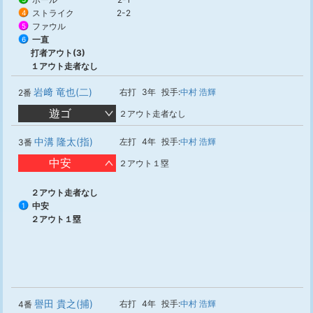
ストライク
2-2
4
ファウル
5
一直
6
打者アウト(3)
１アウト走者なし
岩﨑 竜也(二)
右打
3年
投手:
中村 浩輝
2番
遊ゴ
２アウト走者なし
中溝 隆太(指)
左打
4年
投手:
中村 浩輝
3番
中安
２アウト１塁
２アウト走者なし
中安
1
２アウト１塁
譽田 貴之(捕)
右打
4年
投手:
中村 浩輝
4番