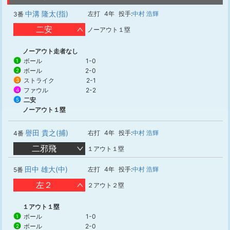
中溝 隆太(指)
左打
4年
投手:
中村 浩輝
3番
二安
ノーアウト１塁
ノーアウト走者なし
ボール
1-0
1
ボール
2-0
2
ストライク
2-1
3
ファウル
2-2
4
二安
5
ノーアウト１塁
譽田 貴之(捕)
右打
4年
投手:
中村 浩輝
4番
二邪飛
１アウト１塁
田中 雄大(中)
左打
4年
投手:
中村 浩輝
5番
左２
２アウト２塁
１アウト１塁
ボール
1-0
1
ボール
2-0
2