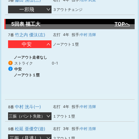
5番
一邪飛
３アウトチェンジ
5回表 福工大
TOPへ
竹之内 優汰(左)
左打
4年
投手:
中村 浩輝
7番
中安
ノーアウト１塁
ノーアウト走者なし
ストライク
0-1
1
中安
2
ノーアウト１塁
中村 洸斗(一)
右打
4年
投手:
中村 浩輝
8番
三振（バント失敗）
１アウト１塁
松延 亜優空(遊)
右打
3年
投手:
中村 浩輝
9番
三振（見逃し）
２アウト１塁