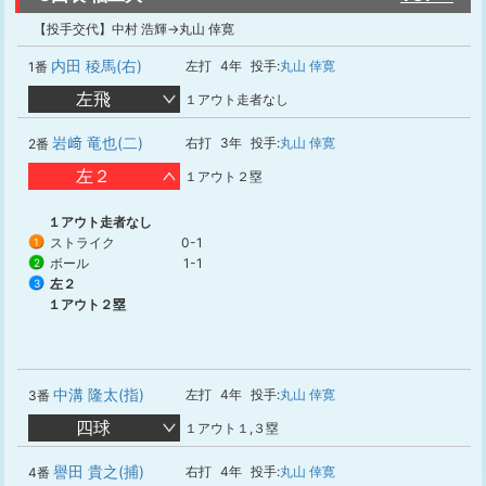
【投手交代】中村 浩輝→丸山 倖寛
内田 稜馬(右)
左打
4年
投手:
丸山 倖寛
1番
左飛
１アウト走者なし
岩﨑 竜也(二)
右打
3年
投手:
丸山 倖寛
2番
左２
１アウト２塁
１アウト走者なし
ストライク
0-1
1
ボール
1-1
2
左２
3
１アウト２塁
中溝 隆太(指)
左打
4年
投手:
丸山 倖寛
3番
四球
１アウト１,３塁
譽田 貴之(捕)
右打
4年
投手:
丸山 倖寛
4番