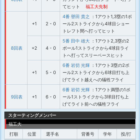
てヒット
福工大先制
4番 譽田 貴之
：1アウト1,3塁の1ボ
+1
2 - 0
ール2ストライクから4球目ショー
トレフト間へ打ってヒット
5番 田中 雄大
：1アウト2,3塁の2
8回表
+2
4 - 0
ボール1ストライクから4球目ライ
トへ打ってスリーベースヒット
6番 岩切 光輝
：1アウト3塁の2ボ
+1
5 - 0
ール2ストライクから6球目打ち上
げてライト越えへの犠牲フライ
6番 岩切 光輝
：1アウト満塁の1ボ
9回表
+1
6 - 0
ール1ストライクから3球目打ち上
げてライト前への犠牲フライ
スターティングメンバー
福工大
打順
位置
選手名
背番号
学年
投/打