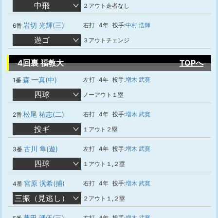
中飛
２アウト走者なし
岩切 光輝(三)
右打
4年
投手:
中村 浩輝
6番
遊ゴ
３アウトチェンジ
4回裏 福教大
TOPへ
森 一真(中)
左打
4年
投手:
増木 武寛
1番
四球
ノーアウト１塁
松尾 祐志(二)
右打
4年
投手:
増木 武寛
2番
投ギ
１アウト２塁
古川 隼(遊)
左打
4年
投手:
増木 武寛
3番
四球
１アウト１,２塁
宮原 滉希(捕)
右打
4年
投手:
増木 武寛
4番
三振（見逃し）
２アウト１,２塁
藤田 湧伍(三)
右打
4年
投手:
増木 武寛