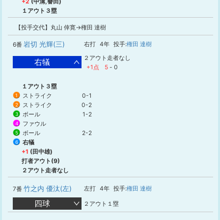
+2
(中溝,譽田)
１アウト３塁
【投手交代】丸山 倖寛→権田 達樹
岩切 光輝(三)
右打
4年
投手:
権田 達樹
6番
２アウト走者なし
右犠
+1点
5
-
0
１アウト３塁
ストライク
0-1
1
ストライク
0-2
2
ボール
1-2
3
ファウル
4
ボール
2-2
5
右犠
6
+1
(田中雄)
打者アウト(9)
２アウト走者なし
竹之内 優汰(左)
左打
4年
投手:
権田 達樹
7番
四球
２アウト１塁