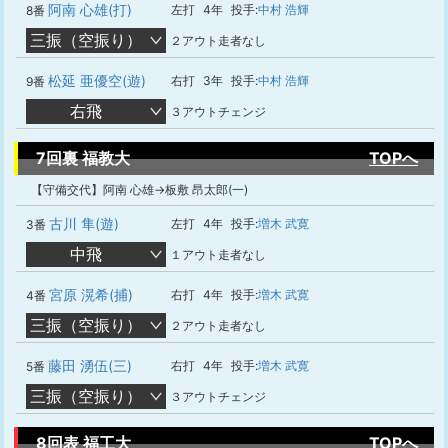
阿南 心雄(打)
左打
4年
投手:
中村 浩輝
8番
三振（空振り）
２アウト走者なし
松延 亜優空(遊)
右打
3年
投手:
中村 浩輝
9番
右飛
３アウトチェンジ
7回裏 福教大
TOPへ
【守備交代】阿南 心雄→板敷 昂太郎(一)
古川 隼(遊)
左打
4年
投手:
増木 武寛
3番
中飛
１アウト走者なし
宮原 滉希(捕)
右打
4年
投手:
増木 武寛
4番
三振（空振り）
２アウト走者なし
藤田 湧伍(三)
右打
4年
投手:
増木 武寛
5番
三振（空振り）
３アウトチェンジ
8回表 福工大
TOPへ