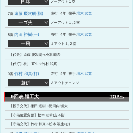
四球
ノーアウト１塁
遠藤 慶次朗(指)
左打
4年
投手:
増木 武寛
7番
一ゴ失
ノーアウト１,２塁
内田 裕樹(一)
右打
4年
投手:
増木 武寛
8番
一飛
１アウト１,２塁
【代走】遠藤 慶次朗→松本 睦希
【代打】枝川 直生→竹村 和真
竹村 和真(打)
左打
4年
投手:
増木 武寛
9番
遊併
３アウトチェンジ
9回表 福工大
TOPへ
【投手交代】権田 達樹→淀河内 颯太
【守備位置変更】松本 睦希(走→指)
【守備交代】竹村 和真→松本 颯生(右)