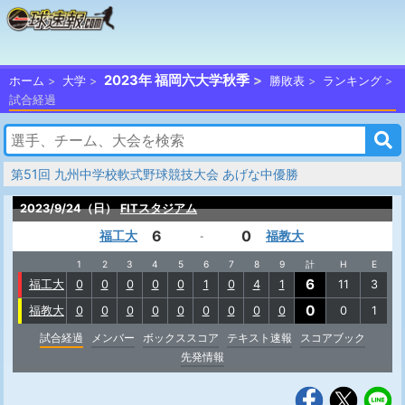
2023年 福岡六大学秋季
ホーム
大学
勝敗表
ランキング
試合経過
第51回 九州中学校軟式野球競技大会 あげな中優勝
2023/9/24（日）
FITスタジアム
6
0
福工大
福教大
-
1
2
3
4
5
6
7
8
9
計
H
E
6
福工大
0
0
0
0
0
1
0
4
1
11
3
0
福教大
0
0
0
0
0
0
0
0
0
0
1
試合経過
メンバー
ボックススコア
テキスト速報
スコアブック
先発情報