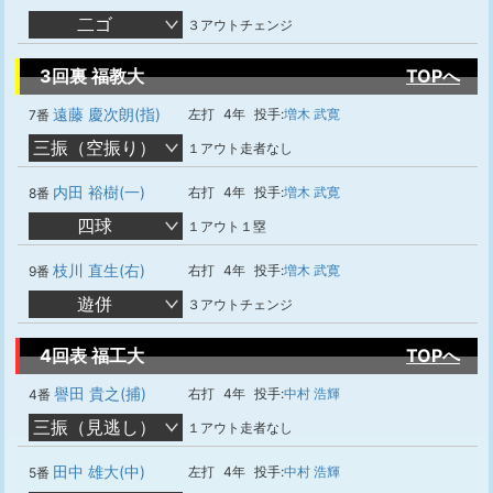
二ゴ
３アウトチェンジ
3回裏 福教大
TOPへ
遠藤 慶次朗(指)
左打
4年
投手:
増木 武寛
7番
三振（空振り）
１アウト走者なし
内田 裕樹(一)
右打
4年
投手:
増木 武寛
8番
四球
１アウト１塁
枝川 直生(右)
右打
4年
投手:
増木 武寛
9番
遊併
３アウトチェンジ
4回表 福工大
TOPへ
譽田 貴之(捕)
右打
4年
投手:
中村 浩輝
4番
三振（見逃し）
１アウト走者なし
田中 雄大(中)
左打
4年
投手:
中村 浩輝
5番