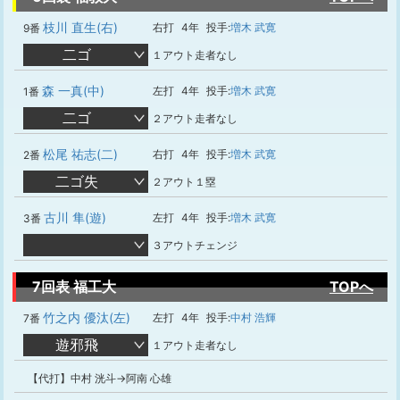
枝川 直生(右)
右打
4年
投手:
増木 武寛
9番
二ゴ
１アウト走者なし
森 一真(中)
左打
4年
投手:
増木 武寛
1番
二ゴ
２アウト走者なし
松尾 祐志(二)
右打
4年
投手:
増木 武寛
2番
二ゴ失
２アウト１塁
古川 隼(遊)
左打
4年
投手:
増木 武寛
3番
３アウトチェンジ
7回表 福工大
TOPへ
竹之内 優汰(左)
左打
4年
投手:
中村 浩輝
7番
遊邪飛
１アウト走者なし
【代打】中村 洸斗→阿南 心雄