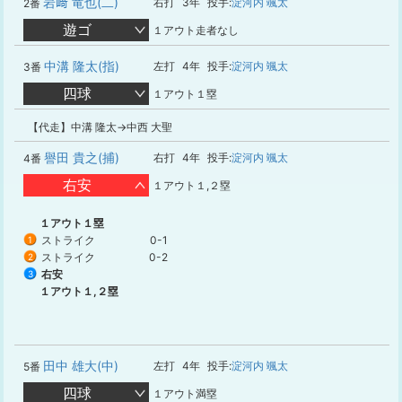
岩﨑 竜也(二)
右打
3年
投手:
淀河内 颯太
2番
遊ゴ
１アウト走者なし
中溝 隆太(指)
左打
4年
投手:
淀河内 颯太
3番
四球
１アウト１塁
【代走】中溝 隆太→中西 大聖
譽田 貴之(捕)
右打
4年
投手:
淀河内 颯太
4番
右安
１アウト１,２塁
１アウト１塁
ストライク
0-1
1
ストライク
0-2
2
右安
3
１アウト１,２塁
田中 雄大(中)
左打
4年
投手:
淀河内 颯太
5番
四球
１アウト満塁