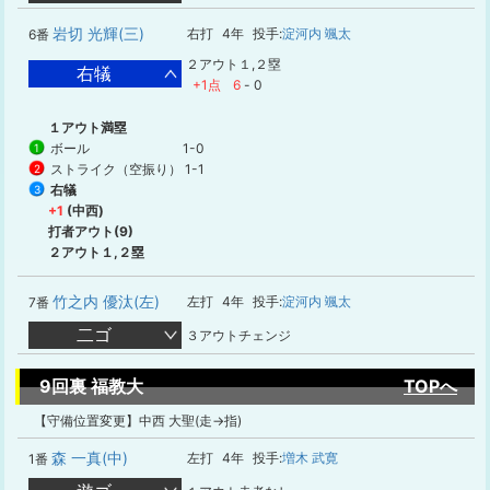
岩切 光輝(三)
右打
4年
投手:
淀河内 颯太
6番
２アウト１,２塁
右犠
+1点
6
-
0
１アウト満塁
ボール
1-0
1
ストライク（空振り）
1-1
2
右犠
3
+1
(中西)
打者アウト(9)
２アウト１,２塁
竹之内 優汰(左)
左打
4年
投手:
淀河内 颯太
7番
二ゴ
３アウトチェンジ
9回裏 福教大
TOPへ
【守備位置変更】中西 大聖(走→指)
森 一真(中)
左打
4年
投手:
増木 武寛
1番