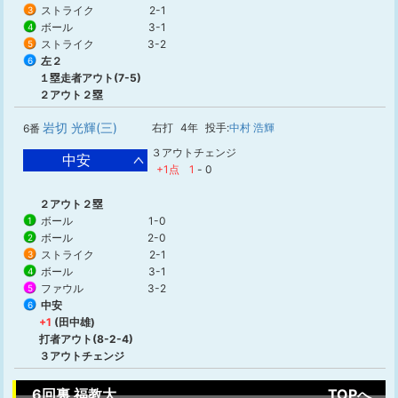
ストライク
2-1
3
ボール
3-1
4
ストライク
3-2
5
左２
6
１塁走者アウト(7-5)
２アウト２塁
岩切 光輝(三)
右打
4年
投手:
中村 浩輝
6番
３アウトチェンジ
中安
+1点
1
-
0
２アウト２塁
ボール
1-0
1
ボール
2-0
2
ストライク
2-1
3
ボール
3-1
4
ファウル
3-2
5
中安
6
+1
(田中雄)
打者アウト(8-2-4)
３アウトチェンジ
6回裏 福教大
TOPへ