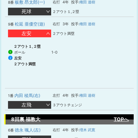
板敷 昂太郎(一)
右打
4年
投手:
権田 達樹
8番
死球
２アウト１,２塁
松延 亜優空(遊)
右打
3年
投手:
権田 達樹
9番
左安
２アウト満塁
２アウト１,２塁
ボール
1-0
1
左安
2
２アウト満塁
内田 稜馬(右)
左打
4年
投手:
権田 達樹
1番
左飛
３アウトチェンジ
8回裏 福教大
TOPへ
徳永 颯人(左)
右打
4年
投手:
増木 武寛
6番