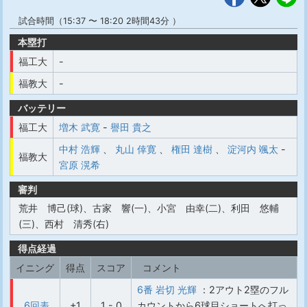
試合時間（15:37 〜 18:20 2時間43分 ）
本塁打
福工大
-
福教大
-
バッテリー
福工大
増木 武寛
-
譽田 貴之
中村 浩輝
、
丸山 倖寛
、
権田 達樹
、
淀河内 颯太
-
福教大
宮原 滉希
審判
荒井 博己(球)、古家 響(一)、小宮 由幸(二)、利田 悠輔
(三)、西村 清秀(右)
得点経過
イニング
得点
スコア
コメント
6番 岩切 光輝
：2アウト2塁のフル
6回表
+1
1 - 0
カウントから6球目ショートへ打っ