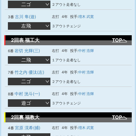
二ゴ
２アウト走者なし
古川 隼(遊)
左打
4年
投手:
増木 武寛
3番
左飛
３アウトチェンジ
2回表 福工大
TOPへ
岩切 光輝(三)
右打
4年
投手:
中村 浩輝
6番
二飛
１アウト走者なし
竹之内 優汰(左)
左打
4年
投手:
中村 浩輝
7番
二ゴ
２アウト走者なし
中村 洸斗(一)
右打
4年
投手:
中村 浩輝
8番
遊ゴ
３アウトチェンジ
2回裏 福教大
TOPへ
宮原 滉希(捕)
右打
4年
投手:
増木 武寛
4番