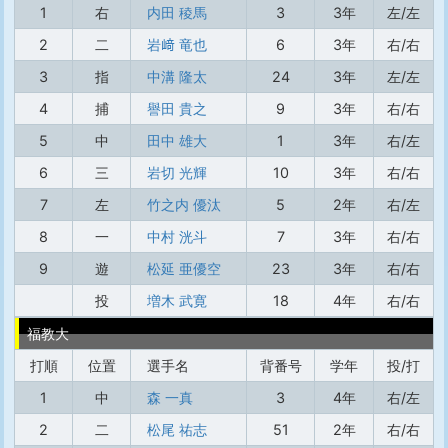
1
右
内田 稜馬
3
3年
左/左
2
二
岩﨑 竜也
6
3年
右/右
3
指
中溝 隆太
24
3年
左/左
4
捕
譽田 貴之
9
3年
右/右
5
中
田中 雄大
1
3年
右/左
6
三
岩切 光輝
10
3年
右/右
7
左
竹之内 優汰
5
2年
右/左
8
一
中村 洸斗
7
3年
右/右
9
遊
松延 亜優空
23
3年
右/右
投
増木 武寛
18
4年
右/右
福教大
打順
位置
選手名
背番号
学年
投/打
1
中
森 一真
3
4年
右/左
2
二
松尾 祐志
51
2年
右/右