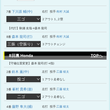
下川原 輔(中)
右打
投手:
有村 大誠
7番
三ゴ
２アウト１,２塁
【代打】駒瀬 友哉→森本 龍司
森本 龍司(打)
右打
投手:
有村 大誠
8番
三振（空振り）
３アウトチェンジ
8回裏 Honda
TOPへ
【守備位置変更】森本 龍司(打→指)
鈴木 薫(中)
左打
投手:
工藤 稜太
2番
投ゴ
１アウト走者なし
峯村 貴希(遊)
左打
投手:
工藤 稜太
3番
二ゴ
２アウト走者なし
藤野 隼大(捕)
右打
投手:
工藤 稜太
4番