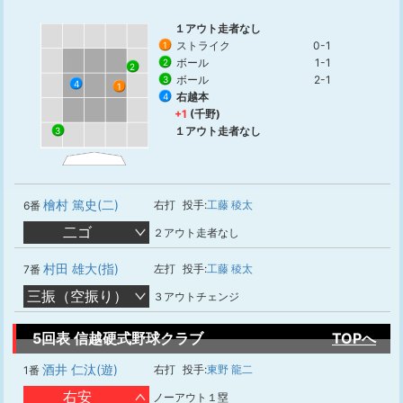
１アウト走者なし
ストライク
0-1
1
ボール
1-1
2
2
ボール
2-1
3
4
1
右越本
4
+1
(千野)
１アウト走者なし
3
檜村 篤史(二)
右打
投手:
工藤 稜太
6番
二ゴ
２アウト走者なし
村田 雄大(指)
左打
投手:
工藤 稜太
7番
三振（空振り）
３アウトチェンジ
5回表 信越硬式野球クラブ
TOPへ
酒井 仁汰(遊)
右打
投手:
東野 龍二
1番
右安
ノーアウト１塁