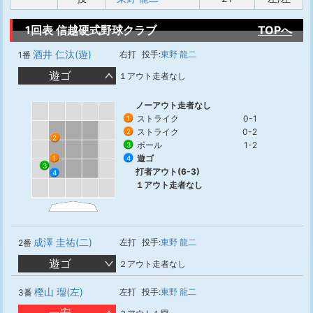
1回表 信越硬式野球クラブ
TOPへ
酒井 仁汰(遊)
右打
投手:
東野 龍二
1番
遊ゴ
１アウト走者なし
ノーアウト走者なし
ストライク
0-1
1
ストライク
0-2
2
2
ボール
1-2
3
遊ゴ
1
4
3
打者アウト(6-3)
4
１アウト走者なし
成澤 圭祐(二)
左打
投手:
東野 龍二
2番
遊ゴ
２アウト走者なし
樫山 瑠(左)
左打
投手:
東野 龍二
3番