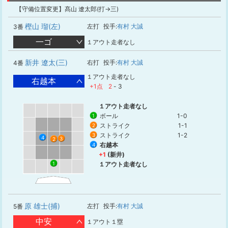
【守備位置変更】髙山 遼太郎(打→三)
樫山 瑠(左)
左打
投手:
有村 大誠
3番
一ゴ
１アウト走者なし
新井 遼太(三)
右打
投手:
有村 大誠
4番
１アウト走者なし
右越本
+1点
2
-
3
１アウト走者なし
ボール
1-0
1
ストライク
1-1
2
ストライク
1-2
3
4
3
2
右越本
4
+1
(新井)
1
１アウト走者なし
原 雄士(捕)
左打
投手:
有村 大誠
5番
中安
１アウト１塁