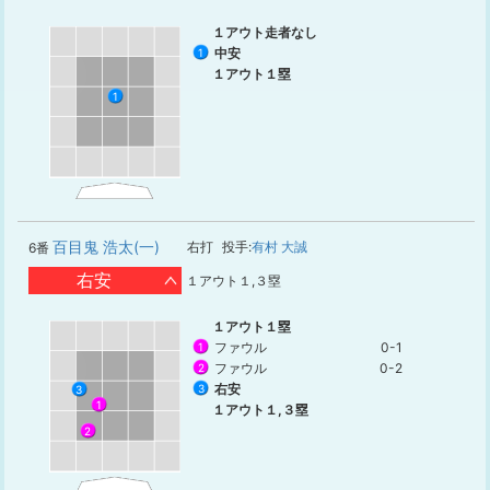
１アウト走者なし
中安
1
１アウト１塁
1
百目鬼 浩太(一)
右打
投手:
有村 大誠
6番
右安
１アウト１,３塁
１アウト１塁
ファウル
0-1
1
ファウル
0-2
2
右安
3
3
1
１アウト１,３塁
2