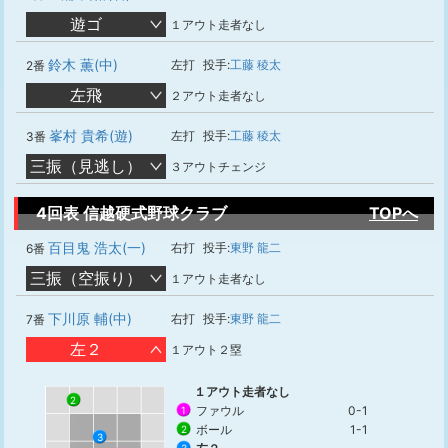
遊ゴ
１アウト走者なし
鈴木 薫(中)
左打
投手:
工藤 稜太
2番
左飛
２アウト走者なし
峯村 貴希(遊)
左打
投手:
工藤 稜太
3番
三振（見逃し）
３アウトチェンジ
4回表 信越硬式野球クラブ
TOPへ
百目鬼 浩太(一)
右打
投手:
東野 龍二
6番
三振（空振り）
１アウト走者なし
下川原 輔(中)
右打
投手:
東野 龍二
7番
左２
１アウト２塁
１アウト走者なし
2
ファウル
0-1
1
ボール
1-1
2
3