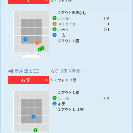
一安
２アウト１塁
２アウト走者なし
ボール
1-0
1
ストライク
1-1
2
ボール
2-1
3
一安
4
4
２アウト１塁
2
1
3
新井 遼太(三)
右打
投手:
東野 龍二
4番
右安
２アウト１,３塁
２アウト１塁
ボール
1-0
1
右安
2
２アウト１,３塁
2
1