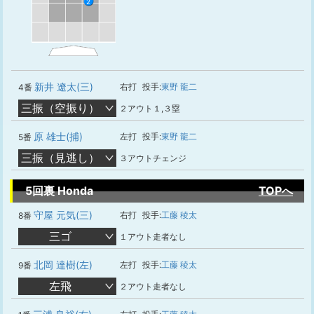
2
新井 遼太(三)
右打
投手:
東野 龍二
4番
三振（空振り）
２アウト１,３塁
原 雄士(捕)
左打
投手:
東野 龍二
5番
三振（見逃し）
３アウトチェンジ
5回裏 Honda
TOPへ
守屋 元気(三)
右打
投手:
工藤 稜太
8番
三ゴ
１アウト走者なし
北岡 達樹(左)
左打
投手:
工藤 稜太
9番
左飛
２アウト走者なし