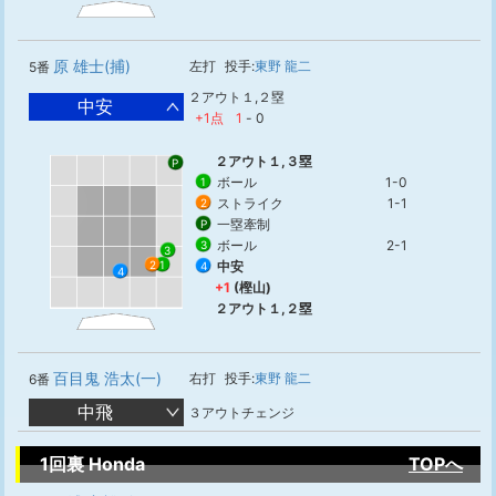
原 雄士(捕)
左打
投手:
東野 龍二
5番
２アウト１,２塁
中安
+1点
1
-
0
２アウト１,３塁
P
ボール
1-0
1
ストライク
1-1
2
一塁牽制
P
ボール
2-1
3
3
2
1
中安
4
4
+1
(樫山)
２アウト１,２塁
百目鬼 浩太(一)
右打
投手:
東野 龍二
6番
中飛
３アウトチェンジ
1回裏 Honda
TOPへ