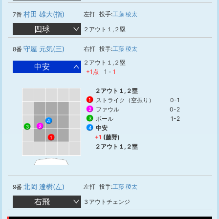
村田 雄大(指)
左打
投手:
工藤 稜太
7番
四球
２アウト１,２塁
守屋 元気(三)
右打
投手:
工藤 稜太
8番
２アウト１,２塁
中安
+1点
1
-
1
２アウト１,２塁
ストライク（空振り）
0-1
1
ファウル
0-2
2
ボール
1-2
3
4
2
3
中安
4
+1
(藤野)
1
２アウト１,２塁
北岡 達樹(左)
左打
投手:
工藤 稜太
9番
右飛
３アウトチェンジ