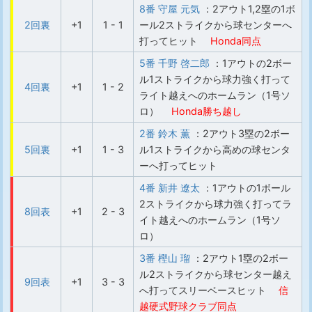
8番 守屋 元気
：2アウト1,2塁の1ボ
2回裏
+1
1 - 1
ール2ストライクから球センターへ
打ってヒット
Honda同点
5番 千野 啓二郎
：1アウトの2ボー
ル1ストライクから球力強く打って
4回裏
+1
1 - 2
ライト越えへのホームラン（1号ソ
ロ）
Honda勝ち越し
2番 鈴木 薫
：2アウト3塁の2ボー
5回裏
+1
1 - 3
ル1ストライクから高めの球センタ
ーへ打ってヒット
4番 新井 遼太
：1アウトの1ボール
2ストライクから球力強く打ってラ
8回表
+1
2 - 3
イト越えへのホームラン（1号ソ
ロ）
3番 樫山 瑠
：2アウト1塁の2ボー
ル2ストライクから球センター越え
9回表
+1
3 - 3
へ打ってスリーベースヒット
信
越硬式野球クラブ同点