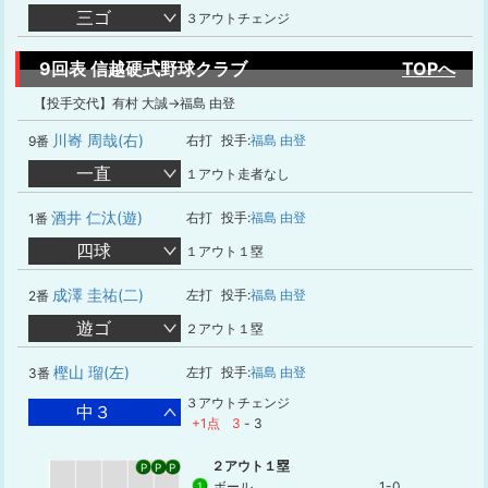
三ゴ
３アウトチェンジ
9回表 信越硬式野球クラブ
TOPへ
【投手交代】有村 大誠→福島 由登
川㟢 周哉(右)
右打
投手:
福島 由登
9番
一直
１アウト走者なし
酒井 仁汰(遊)
右打
投手:
福島 由登
1番
四球
１アウト１塁
成澤 圭祐(二)
左打
投手:
福島 由登
2番
遊ゴ
２アウト１塁
樫山 瑠(左)
左打
投手:
福島 由登
3番
３アウトチェンジ
中３
+1点
3
-
3
２アウト１塁
P
P
P
ボール
1-0
1