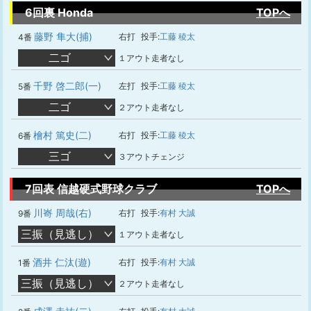
6回裏 Honda
TOPへ
藤野 隼大(捕)
右打
投手:
工藤 稜太
4番
二ゴ
１アウト走者なし
千野 啓二郎(一)
左打
投手:
工藤 稜太
5番
二ゴ
２アウト走者なし
檜村 篤史(二)
右打
投手:
工藤 稜太
6番
三ゴ
３アウトチェンジ
7回表 信越硬式野球クラブ
TOPへ
川㟢 周哉(右)
右打
投手:
有村 大誠
9番
三振（見逃し）
１アウト走者なし
酒井 仁汰(遊)
右打
投手:
有村 大誠
1番
三振（見逃し）
２アウト走者なし