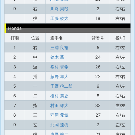
9
右
川㟢 周哉
2
右/右
投
工藤 稜太
18
右/右
Honda
打順
位置
選手名
背番号
投/打
1
右
三浦 良裕
5
右/左
2
中
鈴木 薫
24
右/左
3
遊
峯村 貴希
26
右/左
4
捕
藤野 隼大
22
右/右
5
一
千野 啓二郎
9
右/左
6
二
檜村 篤史
8
右/右
7
指
村田 雄大
33
左/左
8
三
守屋 元気
27
右/右
9
左
北岡 達樹
7
左/左
投
東野 龍二
21
左/左