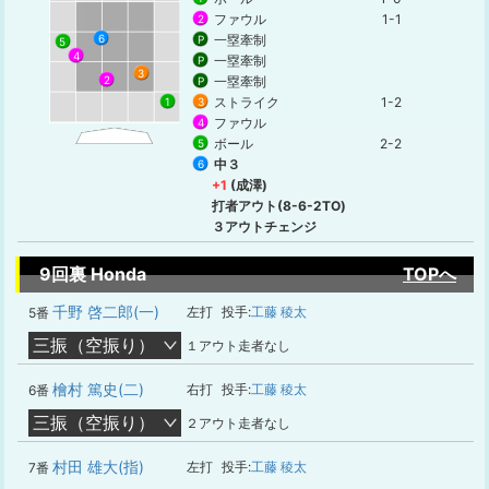
ファウル
1-1
2
6
一塁牽制
P
5
4
一塁牽制
P
3
2
一塁牽制
P
ストライク
1-2
3
1
ファウル
4
ボール
2-2
5
中３
6
+1
(成澤)
打者アウト(8-6-2TO)
３アウトチェンジ
9回裏 Honda
TOPへ
千野 啓二郎(一)
左打
投手:
工藤 稜太
5番
三振（空振り）
１アウト走者なし
檜村 篤史(二)
右打
投手:
工藤 稜太
6番
三振（空振り）
２アウト走者なし
村田 雄大(指)
左打
投手:
工藤 稜太
7番