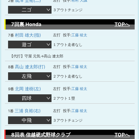
成澤 圭祐(二)
左打
投手:
有村 大誠
2番
二ゴ
３アウトチェンジ
7回裏 Honda
TOPへ
村田 雄大(指)
左打
投手:
工藤 稜太
7番
遊ゴ
１アウト走者なし
【代打】守屋 元気→髙山 遼太郎
髙山 遼太郎(打)
左打
投手:
工藤 稜太
8番
左飛
２アウト走者なし
北岡 達樹(左)
左打
投手:
工藤 稜太
9番
四球
２アウト１塁
三浦 良裕(右)
左打
投手:
工藤 稜太
1番
中飛
３アウトチェンジ
8回表 信越硬式野球クラブ
TOPへ