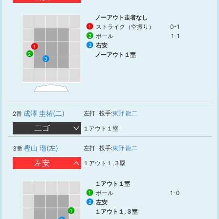
ノーアウト走者なし
ストライク（空振り）
0-1
1
ボール
1-1
2
右安
3
1
ノーアウト１塁
2
3
成澤 圭祐(二)
左打
投手:
東野 龍二
2番
二ゴ
１アウト１塁
樫山 瑠(左)
左打
投手:
東野 龍二
3番
左安
１アウト１,３塁
１アウト１塁
ボール
1-0
1
左安
2
１アウト１,３塁
1