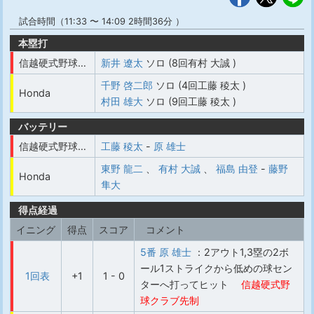
試合時間（11:33 〜 14:09 2時間36分 ）
本塁打
信越硬式野球クラブ
新井 遼太
ソロ (8回有村 大誠 )
千野 啓二郎
ソロ (4回工藤 稜太 )
Honda
村田 雄大
ソロ (9回工藤 稜太 )
バッテリー
信越硬式野球クラブ
工藤 稜太
-
原 雄士
東野 龍二
、
有村 大誠
、
福島 由登
-
藤野
Honda
隼大
得点経過
イニング
得点
スコア
コメント
5番 原 雄士
：2アウト1,3塁の2ボ
ール1ストライクから低めの球セン
1回表
+1
1 - 0
ターへ打ってヒット
信越硬式野
球クラブ先制