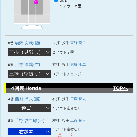
左２
3
1
１アウト２塁
駒瀬 友哉(指)
左打
投手:
東野 龍二
8番
三振（見逃し）
２アウト２塁
川㟢 周哉(右)
右打
投手:
東野 龍二
9番
三振（空振り）
３アウトチェンジ
4回裏 Honda
TOPへ
藤野 隼大(捕)
右打
投手:
工藤 稜太
4番
遊ゴ
１アウト走者なし
千野 啓二郎(一)
左打
投手:
工藤 稜太
5番
１アウト走者なし
右越本
+1点
1
-
2