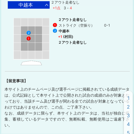
２アウト走者なし
中越本
+1点
3
-
4
２アウト走者なし
ストライク（空振り）
0-1
1
中越本
2
2
+1
(村田)
1
２アウト走者なし
【留意事項】
本サイト上のチームページ及び選手ページに掲載されている成績データ
は、公式記録として本サイト上で公開された試合の成績のみが対象とな
1
っており、当該チーム及び選手が関わる全ての試合が対象となっている
2
わけではありませんので、この点、ご了承下さい。
なお、成績データに限らず、本サイト上のデータは、当社が独自に収
3
集、蓄積しているデータですので、無断転載、無断使用はご遠慮下さ
4
い。
5