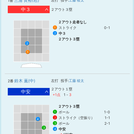
三浦 良裕(右)
左打
投手:
工藤 稜太
1番
中３
２アウト３塁
２アウト走者なし
ストライク
0-1
1
中３
2
２アウト３塁
2
1
鈴木 薫(中)
左打
投手:
工藤 稜太
2番
２アウト１塁
中安
+1点
1
-
3
２アウト３塁
ボール
1-0
1
ストライク（空振り）
1-1
2
4
ボール
2-1
3
3
中安
4