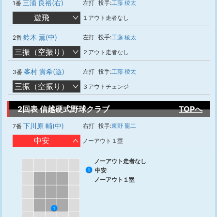
三浦 良裕(右)
左打
投手:
工藤 稜太
1番
遊飛
１アウト走者なし
鈴木 薫(中)
左打
投手:
工藤 稜太
2番
三振（空振り）
２アウト走者なし
峯村 貴希(遊)
左打
投手:
工藤 稜太
3番
三振（空振り）
３アウトチェンジ
2回表 信越硬式野球クラブ
TOPへ
下川原 輔(中)
右打
投手:
東野 龍二
7番
中安
ノーアウト１塁
ノーアウト走者なし
中安
1
ノーアウト１塁
1