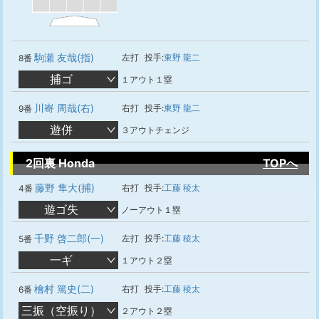
駒瀬 友哉(指)
左打
投手:
東野 龍二
8番
捕ゴ
１アウト１塁
川㟢 周哉(右)
右打
投手:
東野 龍二
9番
遊併
３アウトチェンジ
2回裏 Honda
TOPへ
藤野 隼大(捕)
右打
投手:
工藤 稜太
4番
遊ゴ失
ノーアウト１塁
千野 啓二郎(一)
左打
投手:
工藤 稜太
5番
一ギ
１アウト２塁
檜村 篤史(二)
右打
投手:
工藤 稜太
6番
三振（空振り）
２アウト２塁