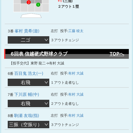
+1
(三浦)
2
1
２アウト１塁
峯村 貴希(遊)
左打
投手:
工藤 稜太
3番
二ゴ
３アウトチェンジ
6回表 信越硬式野球クラブ
TOPへ
【投手交代】東野 龍二→有村 大誠
百目鬼 浩太(一)
右打
投手:
有村 大誠
6番
右飛
１アウト走者なし
下川原 輔(中)
右打
投手:
有村 大誠
7番
右飛
２アウト走者なし
駒瀬 友哉(指)
左打
投手:
有村 大誠
8番
三振（空振り）
３アウトチェンジ