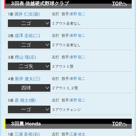
3回表 信越硬式野球クラブ
TOPへ
酒井 仁汰(遊)
右打
投手:
東野 龍二
1番
二ゴ
１アウト走者なし
成澤 圭祐(二)
左打
投手:
東野 龍二
2番
二ゴ
２アウト走者なし
樫山 瑠(左)
左打
投手:
東野 龍二
3番
二ゴ失
２アウト１塁
新井 遼太(三)
右打
投手:
東野 龍二
4番
四球
２アウト１,２塁
原 雄士(捕)
左打
投手:
東野 龍二
5番
一ゴ
３アウトチェンジ
3回裏 Honda
TOPへ
三浦 良裕(右)
左打
投手:
工藤 稜太
1番