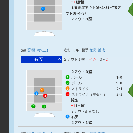
+1
(唐橋)
１塁走者アウト(6-4-3) 打者ア
1
ウト(6-4-3)
２アウト３塁
高橋 凌(二)
右打
3年
投手:
柏野 哲哉
5番
右安
２アウト１塁
+1点
0
-
2
２アウト３塁
ボール
1-0
1
ボール
2-0
2
ストライク
2-1
3
3
5
ストライク（空振り）
2-2
4
4
捕逸
+1
(古屋)
2
1
２アウト走者なし
右安
5
２アウト１塁