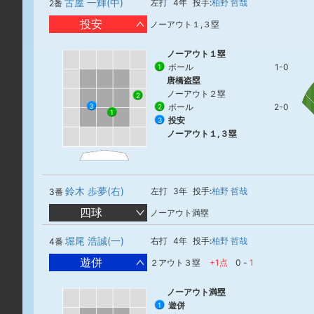
古屋 一輝(中)
左打
4年
投手:
柏野 哲哉
2番
投安
ノーアウト１,３塁
ノーアウト１塁
ボール
1-0
1
唐橋盗塁
ノーアウト２塁
2
3
ボール
2-0
2
1
投安
3
ノーアウト１,３塁
鈴木 歩夢(右)
左打
3年
投手:
柏野 哲哉
3番
四球
ノーアウト満塁
堀尾 浩誠(一)
右打
4年
投手:
柏野 哲哉
4番
遊併
２アウト３塁
+1点
0
-
1
ノーアウト満塁
遊併
1