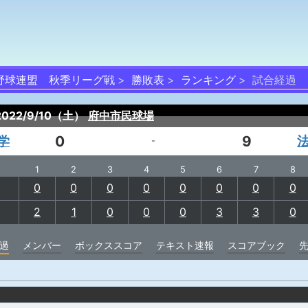
式野球連盟 秋季リーグ戦
勝敗表
ランキング
試合経過
2022/9/10（土）
府中市民球場
学
0
9
-
1
2
3
4
5
6
7
8
0
0
0
0
0
0
0
0
2
1
0
0
0
3
3
0
過
メンバー
ボックススコア
テキスト速報
スコアブック