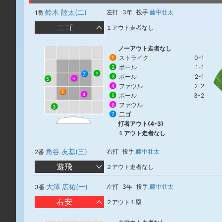
鈴木 陸太(二)
左打
3年
投手:
藤中壮太
1番
二ゴ
１アウト走者なし
ノーアウト走者なし
ストライク
0-1
1
ボール
1-1
2
2
7
ボール
2-1
3
6
5
ファウル
2-2
4
1
4
ボール
3-2
5
ファウル
6
3
二ゴ
7
打者アウト(4-3)
１アウト走者なし
角谷 友基(三)
右打
投手:
藤中壮太
2番
遊飛
２アウト走者なし
大澤 広祐(一)
左打
3年
投手:
藤中壮太
3番
右安
２アウト１塁