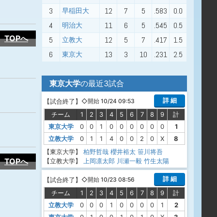
3
12
7
5
.583
0.0
早稲田大
4
11
6
5
.545
0.5
明治大
TOPへ
5
12
5
7
.417
1.5
立教大
6
13
3
10
.231
2.5
東京大
東京大学
の最近3試合
詳 細
【
試合終了
】
◇開始 10/24 09:53
チーム
1
2
3
4
5
6
7
8
9
計
東京大学
0
0
1
0
0
0
0
0
0
1
立教大学
0
1
1
4
0
0
2
0
X
8
【東京大学】
柏野哲哉
櫻井裕太
笹川将吾
TOPへ
【立教大学】
上岡凛太郎
川瀬一毅
竹生太陽
詳 細
【
試合終了
】
◇開始 10/23 08:56
チーム
1
2
3
4
5
6
7
8
9
計
立教大学
0
0
0
1
0
0
0
0
1
2