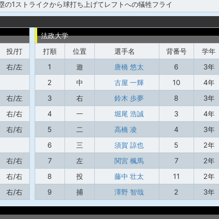
塁の1ストライクから球打ち上げてレフトへの犠牲フライ
法政大学
投/打
打順
位置
選手名
背番号
学年
右/左
1
遊
唐橋 悠太
6
3年
2
中
古屋 一輝
10
4年
右/左
3
右
鈴木 歩夢
8
3年
右/右
4
一
堀尾 浩誠
3
4年
右/右
5
二
高橋 凌
4
3年
6
三
須賀 諒也
5
2年
右/右
7
左
関宮 楓馬
7
2年
右/右
8
投
藤中 壮太
11
2年
右/右
9
捕
澤野 智哉
2
3年