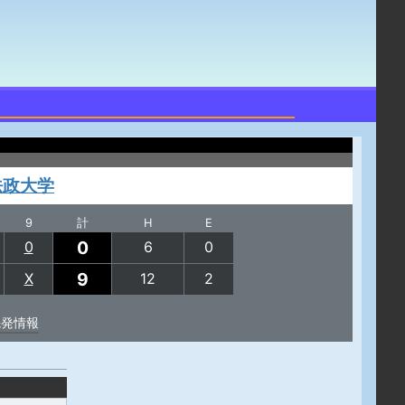
法政大学
9
計
H
E
0
0
6
0
9
X
12
2
先発情報