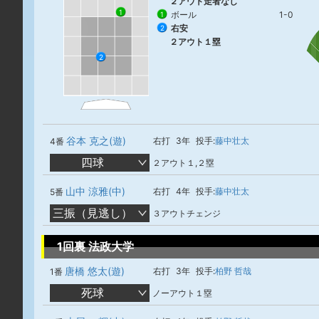
２アウト走者なし
1
ボール
1-0
1
右安
2
２アウト１塁
2
谷本 克之(遊)
右打
3年
投手:
藤中壮太
4番
四球
２アウト１,２塁
山中 涼雅(中)
右打
4年
投手:
藤中壮太
5番
三振（見逃し）
３アウトチェンジ
1回裏 法政大学
唐橋 悠太(遊)
右打
3年
投手:
柏野 哲哉
1番
死球
ノーアウト１塁