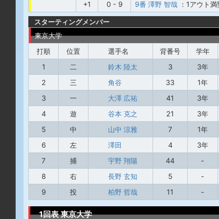
+1
0 - 9
9番 澤野 智哉
：1アウト満
スターティングメンバー
東京大学
打順
位置
選手名
背番号
学年
1
二
鈴木 陸太
3
3年
2
三
角谷
33
1年
3
一
大澤 広祐
41
3年
4
遊
谷本 克之
21
3年
5
中
山中 涼雅
7
1年
6
左
澤田
4
3年
7
捕
宇野 翔陽
44
-
8
右
長野 玄知
5
-
9
投
柏野 哲哉
11
-
1回表 東京大学