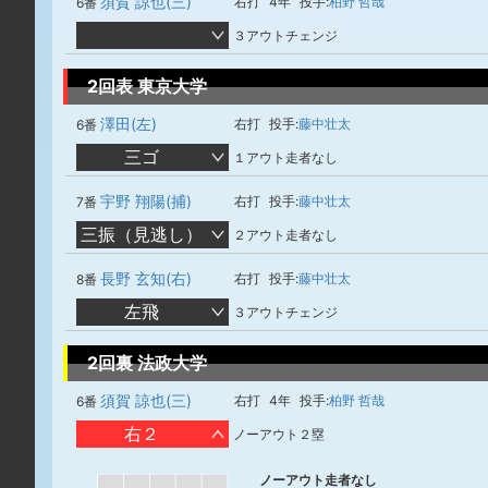
須賀 諒也(三)
右打
4年
投手:
柏野 哲哉
6番
３アウトチェンジ
2回表 東京大学
澤田(左)
右打
投手:
藤中壮太
6番
三ゴ
１アウト走者なし
宇野 翔陽(捕)
右打
投手:
藤中壮太
7番
三振（見逃し）
２アウト走者なし
長野 玄知(右)
右打
投手:
藤中壮太
8番
左飛
３アウトチェンジ
2回裏 法政大学
須賀 諒也(三)
右打
4年
投手:
柏野 哲哉
6番
右２
ノーアウト２塁
ノーアウト走者なし