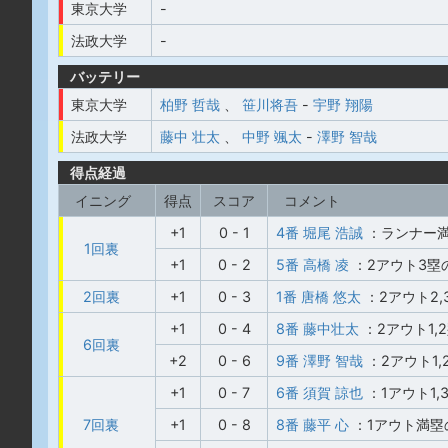
東京大学
-
法政大学
-
バッテリー
東京大学
柏野 哲哉
、
笹川将吾
-
宇野 翔陽
法政大学
藤中 壮太
、
中野 颯太
-
澤野 智哉
得点経過
イニング
得点
スコア
コメント
+1
0 - 1
4番 堀尾 浩誠
：ランナー
1回裏
+1
0 - 2
5番 高橋 凌
：2アウト3塁
2回裏
+1
0 - 3
1番 唐橋 悠太
：2アウト2
+1
0 - 4
8番 藤中壮太
：2アウト1
6回裏
+2
0 - 6
9番 澤野 智哉
：2アウト1
+1
0 - 7
6番 須賀 諒也
：1アウト1
7回裏
+1
0 - 8
8番 藤平 心
：1アウト満塁