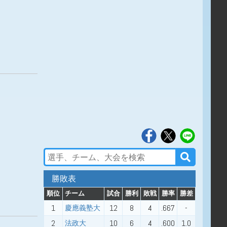
勝敗表
順位
チーム
試合
勝利
敗戦
勝率
勝差
1
12
8
4
.667
-
慶應義塾大
2
10
6
4
.600
1.0
法政大