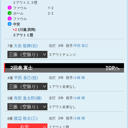
２アウト２,３塁
ファウル
1-2
3
ボール
2-2
4
ファウル
5
中安
6
+2
(川瀬,西岡)
２アウト１塁
大岩 龍輝(右)
右打
3年
投手:
平田 喜己
7番
三振（空振り）
３アウトチェンジ
2回表 富士
TOPへ
平田 喜己(投)
右打
3年
投手:
小林 輝
4番
三振（空振り）
１アウト走者なし
寺田 進太郎(捕)
左打
3年
投手:
小林 輝
5番
三振（空振り）
２アウト走者なし
渡辺 裕太(三)
右打
3年
投手:
小林 輝
6番
右安
２アウト１塁