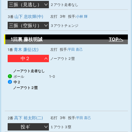
三振（見逃し）
２アウト走者なし
山下 息吹輝(中)
左打
3年
投手:
小林 輝
3番
三振（空振り）
３アウトチェンジ
1回裏 藤枝明誠
TOPへ
青木 廉征(左)
左打
投手:
平田 喜己
1番
中２
ノーアウト２塁
ノーアウト走者なし
ボール
1-0
1
中２
2
ノーアウト２塁
高下 裕太郎(二)
右打
3年
投手:
平田 喜己
2番
投ギ
１アウト３塁