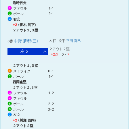
臨時代走
ファウル
1-1
2
ボール
2-1
3
右安
4
+2
(青木,髙下)
２アウト１,３塁
中野 夢都(三)
左打
投手:
平田 喜己
6番
２アウト２塁
左２
+2点
0
-
7
２アウト１,３塁
ストライク
0-1
1
ボール
1-1
2
西岡盗塁
２アウト２,３塁
ファウル
1-2
3
ファウル
4
ボール
2-2
5
ボール
3-2
6
左２
7
+2
(川瀬,西岡)
２アウト２塁