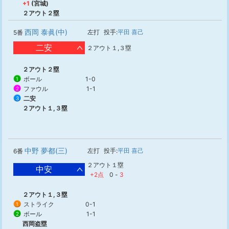
+1
(宮城)
２アウト２塁
西岡 泰眞(中)
左打
投手:
平田 喜己
5番
二安
２アウト１,３塁
２アウト２塁
ボール
1-0
1
ファウル
1-1
2
二安
3
２アウト１,３塁
中野 夢都(三)
左打
投手:
平田 喜己
6番
２アウト１塁
中安
+2点
0
-
3
２アウト１,３塁
ストライク
0-1
1
ボール
1-1
2
西岡盗塁