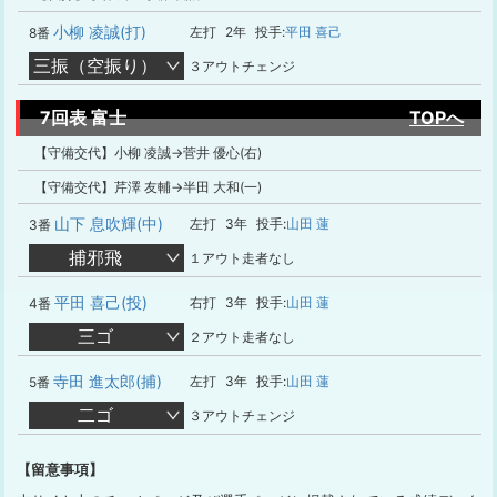
小柳 凌誠(打)
左打
2年
投手:
平田 喜己
8番
三振（空振り）
３アウトチェンジ
7回表 富士
TOPへ
【守備交代】小柳 凌誠→菅井 優心(右)
【守備交代】芹澤 友輔→半田 大和(一)
山下 息吹輝(中)
左打
3年
投手:
山田 蓮
3番
捕邪飛
１アウト走者なし
平田 喜己(投)
右打
3年
投手:
山田 蓮
4番
三ゴ
２アウト走者なし
寺田 進太郎(捕)
左打
3年
投手:
山田 蓮
5番
二ゴ
３アウトチェンジ
【留意事項】