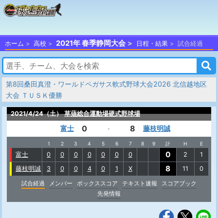
2021年 春季静岡大会
ホーム
高校
日程・結果
試合経過
第8回桑田真澄・ワールドペガサス軟式野球大会2026 北信越地区
大会 ＴＵＳＫ優勝
2021/4/24（土）
草薙総合運動場硬式野球場
0
8
富士
藤枝明誠
-
1
2
3
4
5
6
7
8
9
計
H
E
0
富士
0
0
0
0
0
0
0
2
1
8
藤枝明誠
3
0
0
4
0
1
X
11
0
試合経過
メンバー
ボックススコア
テキスト速報
スコアブック
先発情報