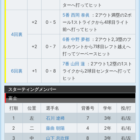
ターへ打ってヒット
5番 西岡 泰眞
：2アウト満塁の2ボ
+2
0 - 5
ール1ストライクから4球目ライト
前へ打ってヒット
4回裏
6番 中野 夢都
：2アウト2,3塁のフ
+2
0 - 7
ルカウントから7球目レフト越えへ
打ってツーベースヒット
7番 山田 蓮
：2アウト1,2塁の1スト
6回裏
+1
0 - 8
ライクから2球目センターへ打って
ヒット
スターティングメンバー
富士
打順
位置
選手名
背番号
学年
投/打
1
左
石川 遼稀
7
3年
右/左
2
二
藤曲 朝陽
4
2年
右/右
3
中
山下 息吹輝
8
3年
右/左