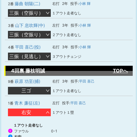
藤曲 朝陽(二)
右打
2年
投手:
小林 輝
2番
三振（空振り）
１アウト走者なし
山下 息吹輝(中)
左打
3年
投手:
小林 輝
3番
三振（空振り）
２アウト走者なし
平田 喜己(投)
右打
3年
投手:
小林 輝
4番
三振（見逃し）
３アウトチェンジ
4回裏 藤枝明誠
TOPへ
萩原 功至(捕)
右打
3年
投手:
平田 喜己
9番
三ゴ
１アウト走者なし
青木 廉征(左)
左打
投手:
平田 喜己
1番
右安
１アウト１塁
１アウト走者なし
ファウル
0-1
1
右安
2