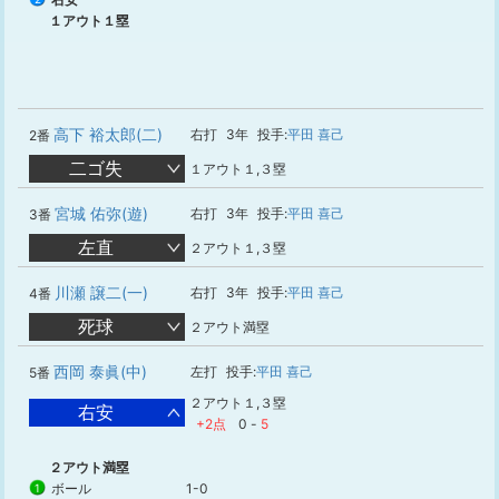
１アウト１塁
高下 裕太郎(二)
右打
3年
投手:
平田 喜己
2番
二ゴ失
１アウト１,３塁
宮城 佑弥(遊)
右打
3年
投手:
平田 喜己
3番
左直
２アウト１,３塁
川瀬 譲二(一)
右打
3年
投手:
平田 喜己
4番
死球
２アウト満塁
西岡 泰眞(中)
左打
投手:
平田 喜己
5番
２アウト１,３塁
右安
+2点
0
-
5
２アウト満塁
ボール
1-0
1