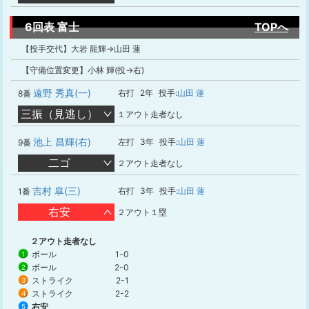
6回表 富士
TOPへ
【投手交代】大岩 龍輝→山田 蓮
【守備位置変更】小林 輝(投→右)
遠野 秀真(一)
右打
2年
投手:
山田 蓮
8番
三振（見逃し）
１アウト走者なし
池上 昌輝(右)
左打
3年
投手:
山田 蓮
9番
二ゴ
２アウト走者なし
吉村 皐(三)
右打
3年
投手:
山田 蓮
1番
右安
２アウト１塁
２アウト走者なし
ボール
1-0
1
ボール
2-0
2
ストライク
2-1
3
ストライク
2-2
4
右安
5