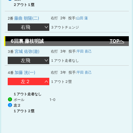
２アウト１塁
藤曲 朝陽(二)
右打
2年
投手:
山田 蓮
2番
右飛
３アウトチェンジ
6回裏 藤枝明誠
TOPへ
宮城 佑弥(遊)
右打
3年
投手:
平田 喜己
3番
左飛
１アウト走者なし
加藤 洸(一)
右打
3年
投手:
平田 喜己
4番
左２
１アウト２塁
１アウト走者なし
ボール
1-0
1
左２
2
１アウト２塁