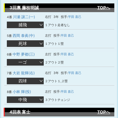
3回裏 藤枝明誠
TOPへ
川瀬 譲二(一)
右打
3年
投手:
平田 喜己
4番
捕飛
１アウト走者なし
西岡 泰眞(中)
左打
投手:
平田 喜己
5番
死球
１アウト１塁
中野 夢都(三)
左打
投手:
平田 喜己
6番
一ゴ
２アウト２塁
大岩 龍輝(右)
右打
3年
投手:
平田 喜己
7番
四球
２アウト１,２塁
小林 輝(投)
左打
投手:
平田 喜己
8番
中飛
３アウトチェンジ
4回表 富士
TOPへ