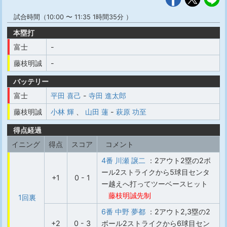
試合時間（10:00 〜 11:35 1時間35分 ）
本塁打
富士
-
藤枝明誠
-
バッテリー
富士
平田 喜己
-
寺田 進太郎
藤枝明誠
小林 輝
、
山田 蓮
-
萩原 功至
得点経過
イニング
得点
スコア
コメント
4番 川瀬 譲二
：2アウト2塁の2ボ
ール2ストライクから5球目センタ
+1
0 - 1
ー越えへ打ってツーベースヒット
藤枝明誠先制
1回裏
6番 中野 夢都
：2アウト2,3塁の2
+2
0 - 3
ボール2ストライクから6球目セン