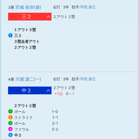
宮城 佑弥(遊)
右打
3年
投手:
平田 喜己
3番
三２
２アウト２塁
１アウト３塁
三２
1
３塁走者アウト
２アウト２塁
川瀬 譲二(一)
右打
3年
投手:
平田 喜己
4番
２アウト２塁
中２
+1点
0
-
1
２アウト２塁
ボール
1-0
1
ストライク
1-1
2
ボール
2-1
3
ファウル
2-2
4
中２
5