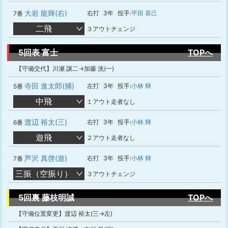
大岩 龍輝(右)
右打
3年
投手:
平田 喜己
7番
二飛
３アウトチェンジ
5回表 富士
TOPへ
【守備交代】川瀬 譲二→加藤 洸(一)
寺田 進太郎(捕)
左打
3年
投手:
小林 輝
5番
中飛
１アウト走者なし
渡辺 裕太(三)
右打
3年
投手:
小林 輝
6番
遊飛
２アウト走者なし
芦沢 真啓(遊)
右打
3年
投手:
小林 輝
7番
三振（空振り）
３アウトチェンジ
5回裏 藤枝明誠
TOPへ
【守備位置変更】渡辺 裕太(三→左)