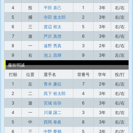
4
投
平田 喜己
1
3年
右/右
5
捕
寺田 進太郎
2
3年
右/左
6
三
渡辺 裕太
5
3年
右/右
7
遊
芦沢 真啓
6
3年
右/右
8
一
遠野 秀真
3
2年
右/右
9
右
池上 昌輝
9
3年
左/左
藤枝明誠
打順
位置
選手名
背番号
学年
投/打
1
左
青木 廉征
7
2年
右/左
2
二
髙下 裕太郎
4
3年
右/右
3
遊
宮城 佑弥
6
3年
右/右
4
一
川瀬 譲二
3
3年
右/右
5
中
西岡 泰眞
8
3年
右/左
6
三
中野 夢都
5
3年
右/左