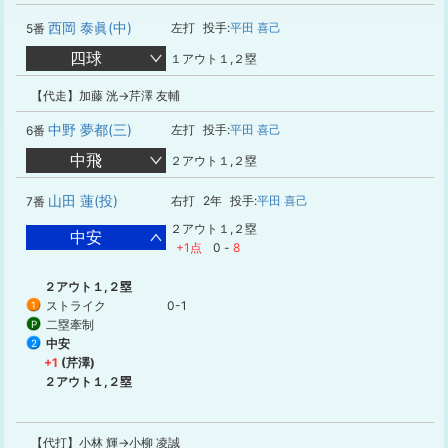
西岡 泰眞(中)
左打
投手:
平田 喜己
5番
四球
１アウト１,２塁
【代走】加藤 洸→芹澤 友輔
中野 夢都(三)
左打
投手:
平田 喜己
6番
中飛
２アウト１,２塁
山田 蓮(投)
右打
2年
投手:
平田 喜己
7番
２アウト１,２塁
中安
+1点
0
-
8
２アウト１,２塁
ストライク
0-1
1
二塁牽制
P
中安
2
+1
(芹澤)
２アウト１,２塁
【代打】小林 輝→小柳 凌誠