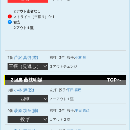
２アウト走者なし
ストライク（空振り）
0-1
1
右安
2
２アウト１塁
芦沢 真啓(遊)
右打
3年
投手:
小林 輝
7番
三振（見逃し）
３アウトチェンジ
2回裏 藤枝明誠
TOPへ
小林 輝(投)
左打
投手:
平田 喜己
8番
四球
ノーアウト１塁
萩原 功至(捕)
右打
3年
投手:
平田 喜己
9番
投ギ
１アウト２塁