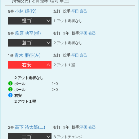
【守備交代】石川 遼稀→吉村 皐(三)
小林 輝(投)
左打
投手:
平田 喜己
8番
投ゴ
１アウト走者なし
萩原 功至(捕)
右打
3年
投手:
平田 喜己
9番
遊ゴ
２アウト走者なし
青木 廉征(左)
左打
投手:
平田 喜己
1番
右安
２アウト１塁
２アウト走者なし
ボール
1-0
1
ボール
2-0
2
右安
3
２アウト１塁
高下 裕太郎(二)
右打
3年
投手:
平田 喜己
2番
二ゴ
３アウトチェンジ