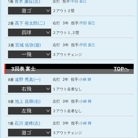
青木 廉征(左)
左打
投手:
平田 喜己
1番
遊ゴ
２アウト２塁
高下 裕太郎(二)
右打
3年
投手:
平田 喜己
2番
四球
２アウト１,２塁
宮城 佑弥(遊)
右打
3年
投手:
平田 喜己
3番
一飛
３アウトチェンジ
3回表 富士
TOPへ
遠野 秀真(一)
右打
2年
投手:
小林 輝
8番
右飛
１アウト走者なし
池上 昌輝(右)
左打
3年
投手:
小林 輝
9番
左飛
２アウト走者なし
石川 遼稀(左)
左打
3年
投手:
小林 輝
1番
遊ゴ
３アウトチェンジ