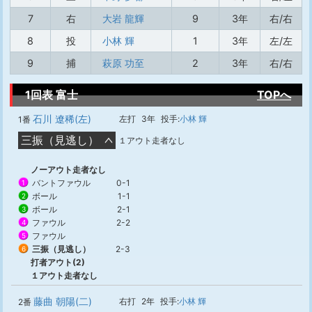
7
右
大岩 龍輝
9
3年
右/右
8
投
小林 輝
1
3年
左/左
9
捕
萩原 功至
2
3年
右/右
1回表 富士
TOPへ
石川 遼稀(左)
左打
3年
投手:
小林 輝
1番
三振（見逃し）
１アウト走者なし
ノーアウト走者なし
バントファウル
0-1
1
ボール
1-1
2
ボール
2-1
3
ファウル
2-2
4
ファウル
5
三振（見逃し）
2-3
6
打者アウト(2)
１アウト走者なし
藤曲 朝陽(二)
右打
2年
投手:
小林 輝
2番