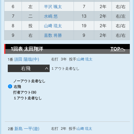
6
左
半沢 颯太
7
2年
右/右
7
二
水嶋 悠
13
2年
右/左
8
投
山﨑 琉太
19
2年
右/右
9
右
嘉数 将勝
9
2年
右/右
1回表 太田翔洋
TOPへ
須田 陽哉(中)
右打
3年
投手:
山﨑 琉太
1番
右飛
１アウト走者なし
ノーアウト走者なし
右飛
1
打者アウト(9)
１アウト走者なし
新島 一平(遊)
右打
2年
投手:
山﨑 琉太
2番