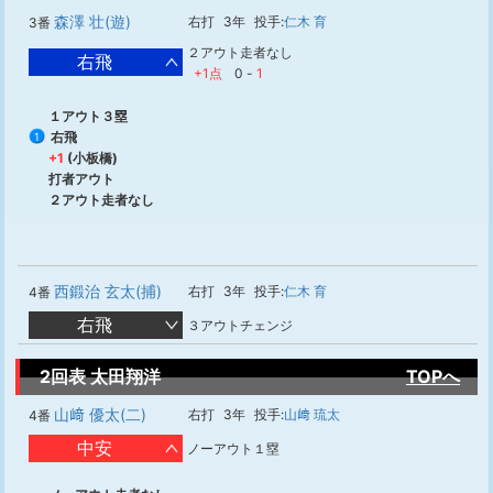
森澤 壮(遊)
右打
3年
投手:
仁木 育
3番
２アウト走者なし
右飛
+1点
0
-
1
１アウト３塁
右飛
1
+1
(小板橋)
打者アウト
２アウト走者なし
西鍛治 玄太(捕)
右打
3年
投手:
仁木 育
4番
右飛
３アウトチェンジ
2回表 太田翔洋
TOPへ
山﨑 優太(二)
右打
3年
投手:
山﨑 琉太
4番
中安
ノーアウト１塁