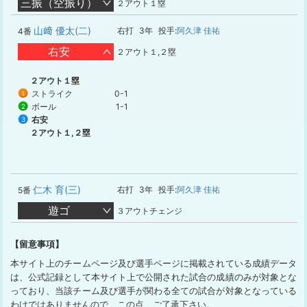
三振（空振り）
２アウト１塁
山﨑 優太(二)
右打
3年
投手:
阿久津 佳祐
4番
右安
２アウト１,２塁
２アウト１塁
ストライク
0-1
1
ボール
1-1
2
右安
3
２アウト１,２塁
仁木 育(三)
右打
3年
投手:
阿久津 佳祐
5番
遊ゴ
３アウトチェンジ
【留意事項】
本サイト上のチームページ及び選手ページに掲載されている成績データ
は、公式記録として本サイト上で公開された試合の成績のみが対象とな
っており、当該チーム及び選手が関わる全ての試合が対象となっている
わけではありませんので、この点、ご了承下さい。