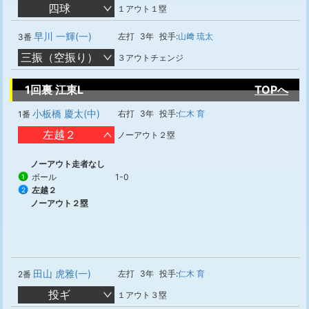
四球
１アウト１塁
早川 一輝(一)
左打
3年
投手:
山﨑 琉太
3番
三振（空振り）
３アウトチェンジ
1回裏 江東L
TOPへ
小板橋 慶太(中)
右打
3年
投手:
仁木 育
1番
左越２
ノーアウト２塁
ノーアウト走者なし
ボール
1-0
1
左越２
2
ノーアウト２塁
田山 虎雅(一)
左打
3年
投手:
仁木 育
2番
投ギ
１アウト３塁