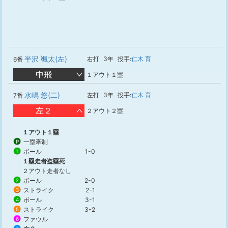
半沢 颯太(左)
右打
3年
投手:
仁木 育
6番
中飛
１アウト１塁
水嶋 悠(二)
左打
3年
投手:
仁木 育
7番
左２
２アウト２塁
１アウト１塁
一塁牽制
P
ボール
1-0
1
１塁走者盗塁死
２アウト走者なし
ボール
2-0
2
ストライク
2-1
3
ボール
3-1
4
ストライク
3-2
5
ファウル
6