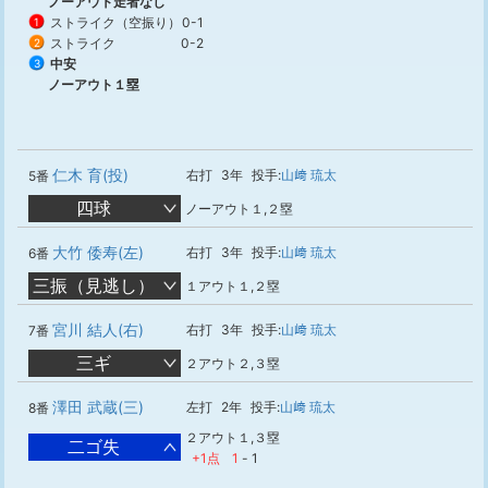
ノーアウト走者なし
ストライク（空振り）
0-1
1
ストライク
0-2
2
中安
3
ノーアウト１塁
仁木 育(投)
右打
3年
投手:
山﨑 琉太
5番
四球
ノーアウト１,２塁
大竹 倭寿(左)
右打
3年
投手:
山﨑 琉太
6番
三振（見逃し）
１アウト１,２塁
宮川 結人(右)
右打
3年
投手:
山﨑 琉太
7番
三ギ
２アウト２,３塁
澤田 武蔵(三)
左打
2年
投手:
山﨑 琉太
8番
２アウト１,３塁
二ゴ失
+1点
1
-
1