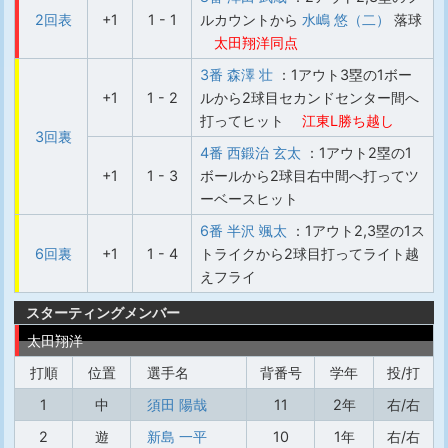
2回表
+1
1 - 1
ルカウントから
水嶋 悠（二）
落球
太田翔洋同点
3番 森澤 壮
：1アウト3塁の1ボー
+1
1 - 2
ルから2球目セカンドセンター間へ
打ってヒット
江東L勝ち越し
3回裏
4番 西鍛治 玄太
：1アウト2塁の1
+1
1 - 3
ボールから2球目右中間へ打ってツ
ーベースヒット
6番 半沢 颯太
：1アウト2,3塁の1ス
6回裏
+1
1 - 4
トライクから2球目打ってライト越
えフライ
スターティングメンバー
太田翔洋
打順
位置
選手名
背番号
学年
投/打
1
中
須田 陽哉
11
2年
右/右
2
遊
新島 一平
10
1年
右/右