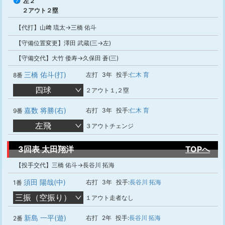
左２
7
２アウト２塁
【代打】山﨑 琉太→三橋 佑斗
【守備位置変更】澤田 武蔵(三→左)
【守備交代】大竹 倭寿→久保田 蒼(三)
三橋 佑斗(打)
左打
3年
投手:
仁木 育
8番
四球
２アウト１,２塁
嘉数 将勝(右)
右打
3年
投手:
仁木 育
9番
左飛
３アウトチェンジ
3回表 太田翔洋
TOPへ
【投手交代】三橋 佑斗→長谷川 拓海
須田 陽哉(中)
右打
3年
投手:
長谷川 拓海
1番
三振（空振り）
１アウト走者なし
新島 一平(遊)
右打
2年
投手:
長谷川 拓海
2番