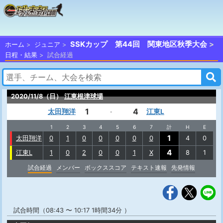
SSKカップ 第44回 関東地区秋季大会
ホーム
ジュニア
日程・結果
試合経過
2020/11/8（日）
江東根津球場
1
4
太田翔洋
江東L
-
1
2
3
4
5
6
7
計
H
E
1
太田翔洋
0
1
0
0
0
0
0
4
0
4
江東L
1
0
2
0
0
1
X
8
1
試合経過
メンバー
ボックススコア
テキスト速報
先発情報
試合時間（08:43 〜 10:17 1時間34分 ）