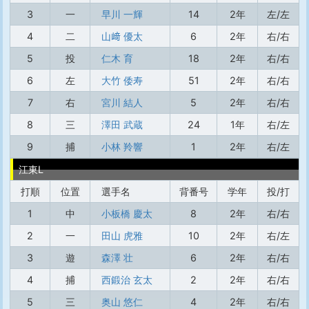
3
一
早川 一輝
14
2年
左/左
4
二
山﨑 優太
6
2年
右/右
5
投
仁木 育
18
2年
右/右
6
左
大竹 倭寿
51
2年
右/右
7
右
宮川 結人
5
2年
右/右
8
三
澤田 武蔵
24
1年
右/左
9
捕
小林 羚響
1
2年
右/左
江東L
打順
位置
選手名
背番号
学年
投/打
1
中
小板橋 慶太
8
2年
右/右
2
一
田山 虎雅
10
2年
右/左
3
遊
森澤 壮
6
2年
右/右
4
捕
西鍛治 玄太
2
2年
右/右
5
三
奥山 悠仁
4
2年
右/右