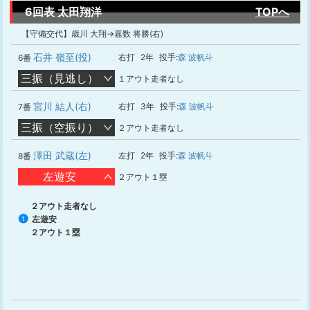
6回表 太田翔洋
TOPへ
【守備交代】歳川 大翔→嘉数 将勝(右)
石井 嶺至(投)
右打
2年
投手:
森 波帆斗
6番
三振（見逃し）
１アウト走者なし
宮川 結人(右)
右打
3年
投手:
森 波帆斗
7番
三振（空振り）
２アウト走者なし
澤田 武蔵(左)
左打
2年
投手:
森 波帆斗
8番
左遊安
２アウト１塁
２アウト走者なし
左遊安
1
２アウト１塁