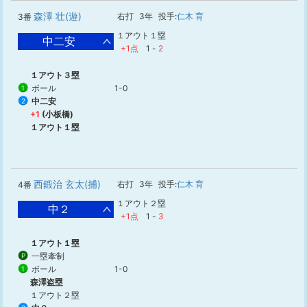
森澤 壮(遊)
右打
3年
投手:
仁木 育
3番
１アウト１塁
中二安
+1点
1
-
2
１アウト３塁
ボール
1-0
1
中二安
2
+1
(小板橋)
１アウト１塁
西鍛治 玄太(捕)
右打
3年
投手:
仁木 育
4番
１アウト２塁
中２
+1点
1
-
3
１アウト１塁
一塁牽制
P
ボール
1-0
1
森澤盗塁
１アウト２塁