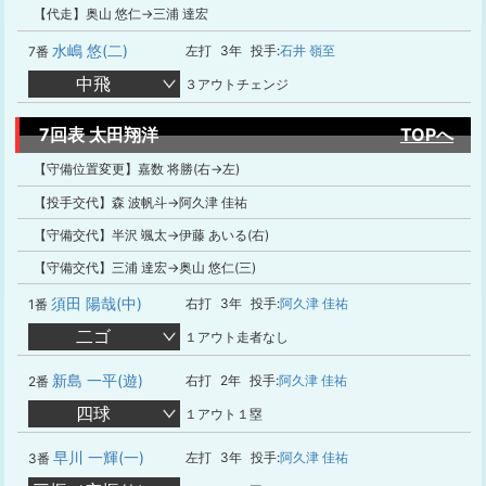
【代走】奥山 悠仁→三浦 達宏
水嶋 悠(二)
左打
3年
投手:
石井 嶺至
7番
中飛
３アウトチェンジ
7回表 太田翔洋
TOPへ
【守備位置変更】嘉数 将勝(右→左)
【投手交代】森 波帆斗→阿久津 佳祐
【守備交代】半沢 颯太→伊藤 あいる(右)
【守備交代】三浦 達宏→奥山 悠仁(三)
須田 陽哉(中)
右打
3年
投手:
阿久津 佳祐
1番
二ゴ
１アウト走者なし
新島 一平(遊)
右打
2年
投手:
阿久津 佳祐
2番
四球
１アウト１塁
早川 一輝(一)
左打
3年
投手:
阿久津 佳祐
3番