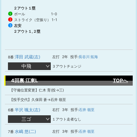
２アウト１塁
ボール
1-0
1
ストライク（空振り）
1-1
2
左安
3
２アウト１,２塁
澤田 武蔵(左)
左打
2年
投手:
長谷川 拓海
8番
中飛
３アウトチェンジ
4回裏 江東L
TOPへ
【守備位置変更】仁木 育(投→三)
【投手交代】久保田 蒼→石井 嶺至
半沢 颯太(左)
右打
3年
投手:
石井 嶺至
6番
三ゴ
１アウト走者なし
水嶋 悠(二)
左打
3年
投手:
石井 嶺至
7番