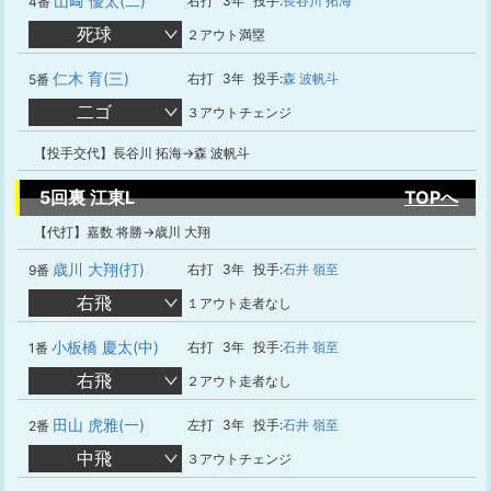
山﨑 優太(二)
右打
3年
投手:
長谷川 拓海
4番
死球
２アウト満塁
仁木 育(三)
右打
3年
投手:
森 波帆斗
5番
二ゴ
３アウトチェンジ
【投手交代】長谷川 拓海→森 波帆斗
5回裏 江東L
TOPへ
【代打】嘉数 将勝→歳川 大翔
歳川 大翔(打)
右打
3年
投手:
石井 嶺至
9番
右飛
１アウト走者なし
小板橋 慶太(中)
右打
3年
投手:
石井 嶺至
1番
右飛
２アウト走者なし
田山 虎雅(一)
左打
3年
投手:
石井 嶺至
2番
中飛
３アウトチェンジ