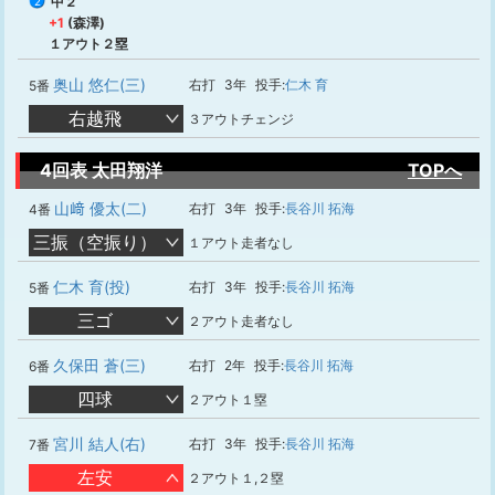
中２
2
+1
(森澤)
１アウト２塁
奥山 悠仁(三)
右打
3年
投手:
仁木 育
5番
右越飛
３アウトチェンジ
4回表 太田翔洋
TOPへ
山﨑 優太(二)
右打
3年
投手:
長谷川 拓海
4番
三振（空振り）
１アウト走者なし
仁木 育(投)
右打
3年
投手:
長谷川 拓海
5番
三ゴ
２アウト走者なし
久保田 蒼(三)
右打
2年
投手:
長谷川 拓海
6番
四球
２アウト１塁
宮川 結人(右)
右打
3年
投手:
長谷川 拓海
7番
左安
２アウト１,２塁