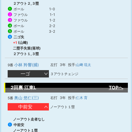
２アウト２,３塁
ボール
1-0
1
ファウル
1-1
2
ファウル
1-2
3
ボール
2-2
4
ボール
3-2
5
二ゴ失
6
+1
(山﨑)
二塁手失策(落球)
２アウト１,３塁
小林 羚響(捕)
左打
3年
投手:
山﨑 琉太
9番
一ゴ
３アウトチェンジ
2回裏 江東L
TOPへ
奥山 悠仁(三)
右打
3年
投手:
仁木 育
5番
中前安
ノーアウト１塁
ノーアウト走者なし
中前安
1
ノーアウト１塁