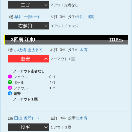
二ゴ
２アウト走者なし
早川 一輝(一)
左打
3年
投手:
長谷川 拓海
3番
右越飛
３アウトチェンジ
3回裏 江東L
TOPへ
小板橋 慶太(中)
右打
3年
投手:
仁木 育
1番
遊安
ノーアウト１塁
ノーアウト走者なし
ファウル
0-1
1
ボール
1-1
2
ファウル
1-2
3
遊安
4
ノーアウト１塁
田山 虎雅(一)
左打
3年
投手:
仁木 育
2番
投ギ
１アウト３塁