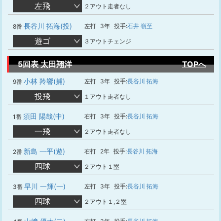
左飛
２アウト走者なし
長谷川 拓海(投)
左打
3年
投手:
石井 嶺至
8番
遊ゴ
３アウトチェンジ
5回表 太田翔洋
TOPへ
小林 羚響(捕)
左打
3年
投手:
長谷川 拓海
9番
投飛
１アウト走者なし
須田 陽哉(中)
右打
3年
投手:
長谷川 拓海
1番
一飛
２アウト走者なし
新島 一平(遊)
右打
2年
投手:
長谷川 拓海
2番
四球
２アウト１塁
早川 一輝(一)
左打
3年
投手:
長谷川 拓海
3番
四球
２アウト１,２塁