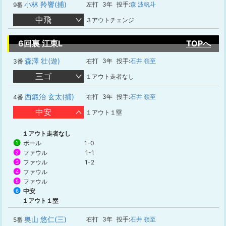
小林 羚響(捕)
左打
3年
投手:
森 波帆斗
9番
中飛
３アウトチェンジ
6回裏 江東L
TOPへ
森澤 壮(遊)
右打
3年
投手:
石井 嶺至
3番
三ゴ
１アウト走者なし
西鍛治 玄太(捕)
右打
3年
投手:
石井 嶺至
4番
中安
１アウト１塁
１アウト走者なし
ボール
1-0
1
ファウル
1-1
2
ファウル
1-2
3
ファウル
4
ファウル
5
中安
6
１アウト１塁
奥山 悠仁(三)
右打
3年
投手:
石井 嶺至
5番