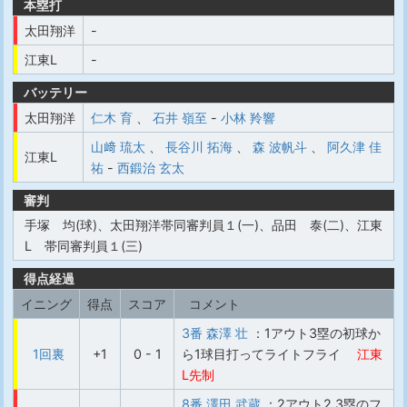
本塁打
太田翔洋
-
江東L
-
バッテリー
太田翔洋
仁木 育
、
石井 嶺至
-
小林 羚響
山﨑 琉太
、
長谷川 拓海
、
森 波帆斗
、
阿久津 佳
江東L
祐
-
西鍛治 玄太
審判
手塚 均(球)、太田翔洋帯同審判員１(一)、品田 泰(二)、江東
L 帯同審判員１(三)
得点経過
イニング
得点
スコア
コメント
3番 森澤 壮
：1アウト3塁の初球か
1回裏
+1
0 - 1
ら1球目打ってライトフライ
江東
L先制
8番 澤田 武蔵
：2アウト2,3塁のフ