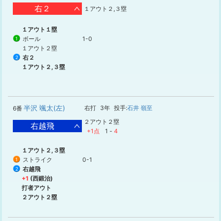
右２
１アウト２,３塁
１アウト１塁
ボール
1-0
1
１アウト２塁
右２
2
１アウト２,３塁
半沢 颯太(左)
右打
3年
投手:
石井 嶺至
6番
２アウト２塁
右越飛
+1点
1
-
4
１アウト２,３塁
ストライク
0-1
1
右越飛
2
+1
(西鍛治)
打者アウト
２アウト２塁