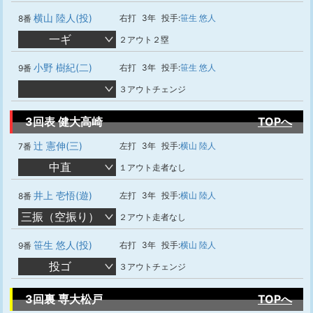
横山 陸人(投)
右打
3年
投手:
笹生 悠人
8番
一ギ
２アウト２塁
小野 樹紀(二)
右打
3年
投手:
笹生 悠人
9番
３アウトチェンジ
3回表 健大高崎
TOPへ
辻 憲伸(三)
左打
3年
投手:
横山 陸人
7番
中直
１アウト走者なし
井上 壱悟(遊)
左打
3年
投手:
横山 陸人
8番
三振（空振り）
２アウト走者なし
笹生 悠人(投)
右打
3年
投手:
横山 陸人
9番
投ゴ
３アウトチェンジ
3回裏 専大松戸
TOPへ