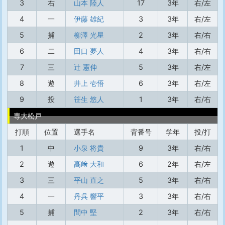
3
右
山本 陸人
17
3年
右/左
4
一
伊藤 雄紀
3
3年
右/左
5
捕
柳澤 光星
2
3年
右/右
6
二
田口 夢人
4
3年
右/右
7
三
辻 憲伸
5
3年
右/左
8
遊
井上 壱悟
6
3年
右/左
9
投
笹生 悠人
1
3年
右/右
専大松戸
打順
位置
選手名
背番号
学年
投/打
1
中
小泉 将貴
9
3年
右/右
2
遊
髙﨑 大和
6
2年
右/左
3
三
平山 直之
5
3年
右/右
4
一
丹呉 響平
3
3年
右/右
5
捕
間中 堅
2
3年
右/右