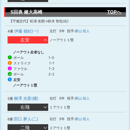
5回表 健大高崎
TOPへ
【守備交代】松濤 友朗→鈴木 智也(右)
伊藤 雄紀(一)
左打
3年
投手:
横山 陸人
4番
左安
ノーアウト１塁
ノーアウト走者なし
ボール
1-0
1
ストライク
1-1
2
ファウル
1-2
3
ボール
2-2
4
左安
5
ノーアウト１塁
柳澤 光星(捕)
右打
3年
投手:
横山 陸人
5番
右飛
１アウト１塁
田口 夢人(二)
右打
3年
投手:
横山 陸人
6番
二飛
２アウト１塁