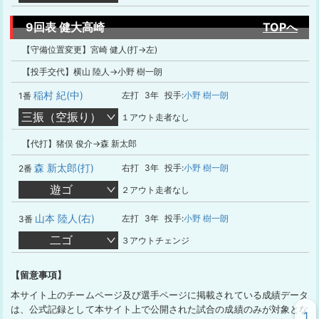
9回表 健大高崎
TOPへ
【守備位置変更】宮崎 健人(打→左)
【投手交代】横山 陸人→小野 樹一朗
稲村 紀(中)
左打
3年
投手:
小野 樹一朗
1番
三振（空振り）
１アウト走者なし
【代打】猪俣 俊介→森 新太郎
森 新太郎(打)
右打
3年
投手:
小野 樹一朗
2番
遊ゴ
２アウト走者なし
山本 陸人(右)
左打
3年
投手:
小野 樹一朗
3番
二ゴ
３アウトチェンジ
【留意事項】
本サイト上のチームページ及び選手ページに掲載されている成績データ
は、公式記録として本サイト上で公開された試合の成績のみが対象とな
1