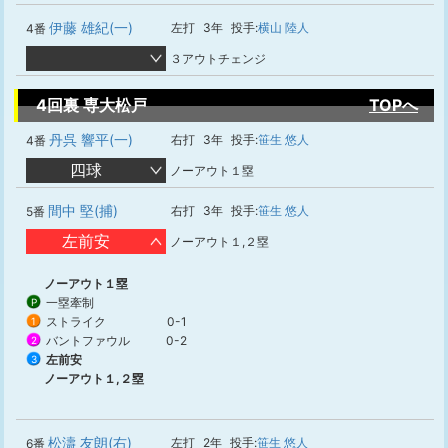
伊藤 雄紀(一)
左打
3年
投手:
横山 陸人
4番
３アウトチェンジ
4回裏 専大松戸
TOPへ
丹呉 響平(一)
右打
3年
投手:
笹生 悠人
4番
四球
ノーアウト１塁
間中 堅(捕)
右打
3年
投手:
笹生 悠人
5番
左前安
ノーアウト１,２塁
ノーアウト１塁
一塁牽制
P
ストライク
0-1
1
バントファウル
0-2
2
左前安
3
ノーアウト１,２塁
松濤 友朗(右)
左打
2年
投手:
笹生 悠人
6番