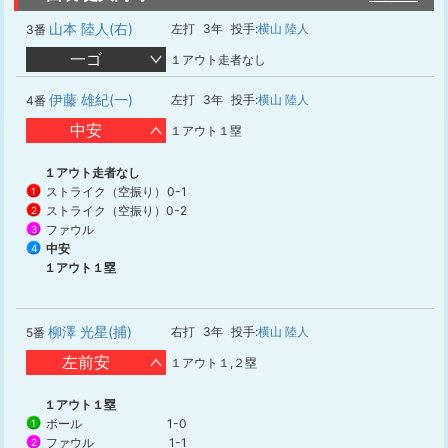
山本 陸人(右)
左打
3年
投手:
横山 陸人
3番
一ゴ
１アウト走者なし
伊藤 雄紀(一)
左打
3年
投手:
横山 陸人
4番
中安
１アウト１塁
１アウト走者なし
ストライク（空振り）
0-1
1
ストライク（空振り）
0-2
2
ファウル
3
中安
4
１アウト１塁
柳澤 光星(捕)
右打
3年
投手:
横山 陸人
5番
左前安
１アウト１,２塁
１アウト１塁
ボール
1-0
1
ファウル
1-1
2