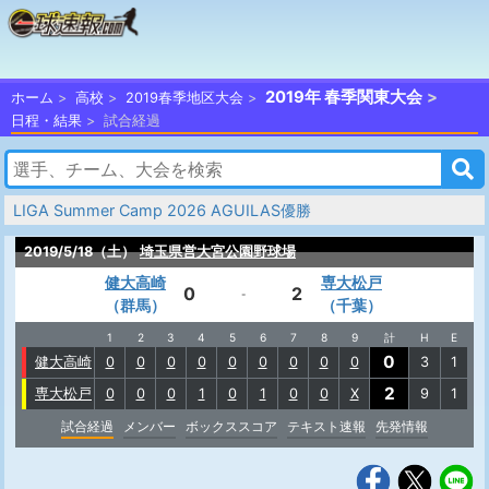
2019年 春季関東大会
ホーム
高校
2019春季地区大会
日程・結果
試合経過
LIGA Summer Camp 2026 AGUILAS優勝
2019/5/18（土）
埼玉県営大宮公園野球場
健大高崎
専大松戸
0
2
-
（群馬）
（千葉）
1
2
3
4
5
6
7
8
9
計
H
E
0
健大高崎
0
0
0
0
0
0
0
0
0
3
1
2
専大松戸
0
0
0
1
0
1
0
0
X
9
1
試合経過
メンバー
ボックススコア
テキスト速報
先発情報