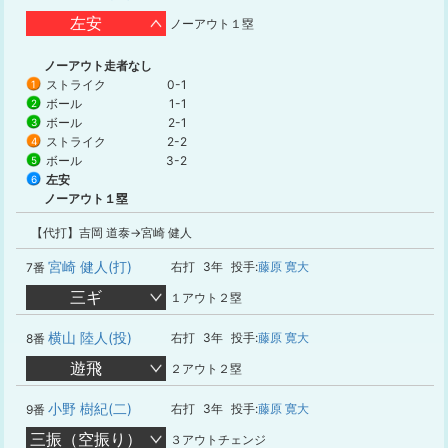
左安
ノーアウト１塁
ノーアウト走者なし
ストライク
0-1
1
ボール
1-1
2
ボール
2-1
3
ストライク
2-2
4
ボール
3-2
5
左安
6
ノーアウト１塁
【代打】吉岡 道泰→宮崎 健人
宮崎 健人(打)
右打
3年
投手:
藤原 寛大
7番
三ギ
１アウト２塁
横山 陸人(投)
右打
3年
投手:
藤原 寛大
8番
遊飛
２アウト２塁
小野 樹紀(二)
右打
3年
投手:
藤原 寛大
9番
三振（空振り）
３アウトチェンジ