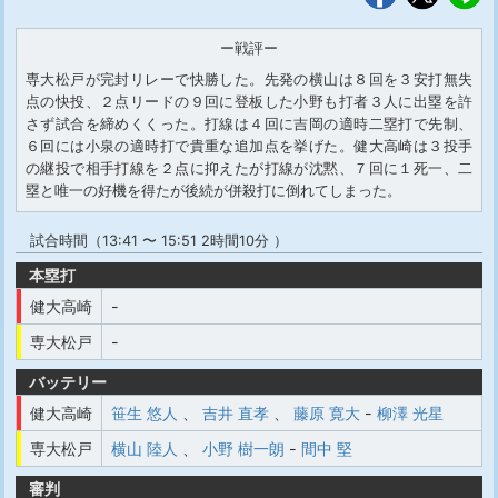
ー戦評ー
専大松戸が完封リレーで快勝した。先発の横山は８回を３安打無失
点の快投、２点リードの９回に登板した小野も打者３人に出塁を許
さず試合を締めくくった。打線は４回に吉岡の適時二塁打で先制、
６回には小泉の適時打で貴重な追加点を挙げた。健大高崎は３投手
の継投で相手打線を２点に抑えたが打線が沈黙、７回に１死一、二
塁と唯一の好機を得たが後続が併殺打に倒れてしまった。
試合時間（13:41 〜 15:51 2時間10分 ）
本塁打
健大高崎
-
専大松戸
-
バッテリー
健大高崎
笹生 悠人
、
吉井 直孝
、
藤原 寛大
-
柳澤 光星
専大松戸
横山 陸人
、
小野 樹一朗
-
間中 堅
審判