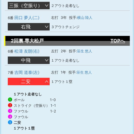
三振（空振り）
２アウト走者なし
田口 夢人(二)
右打
3年
投手:
横山 陸人
6番
右飛
３アウトチェンジ
2回裏 専大松戸
TOPへ
松濤 友朗(右)
左打
2年
投手:
笹生 悠人
6番
中飛
１アウト走者なし
吉岡 道泰(左)
左打
1年
投手:
笹生 悠人
7番
二安
１アウト１塁
１アウト走者なし
ボール
1-0
1
ストライク（空振り）
1-1
2
ファウル
1-2
3
ファウル
4
二安
5
１アウト１塁