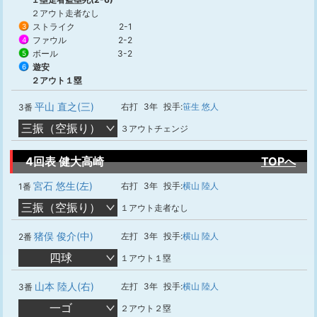
２アウト走者なし
ストライク
2-1
3
ファウル
2-2
4
ボール
3-2
5
遊安
6
２アウト１塁
平山 直之(三)
右打
3年
投手:
笹生 悠人
3番
三振（空振り）
３アウトチェンジ
4回表 健大高崎
TOPへ
宮石 悠生(左)
右打
3年
投手:
横山 陸人
1番
三振（空振り）
１アウト走者なし
猪俣 俊介(中)
左打
3年
投手:
横山 陸人
2番
四球
１アウト１塁
山本 陸人(右)
左打
3年
投手:
横山 陸人
3番
一ゴ
２アウト２塁