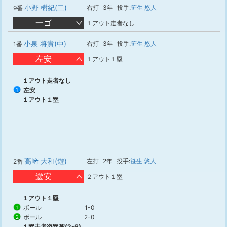
小野 樹紀(二)
右打
3年
投手:
笹生 悠人
9番
一ゴ
１アウト走者なし
小泉 将貴(中)
右打
3年
投手:
笹生 悠人
1番
左安
１アウト１塁
１アウト走者なし
左安
1
１アウト１塁
髙﨑 大和(遊)
左打
2年
投手:
笹生 悠人
2番
遊安
２アウト１塁
１アウト１塁
ボール
1-0
1
ボール
2-0
2
１塁走者盗塁死(2-6)