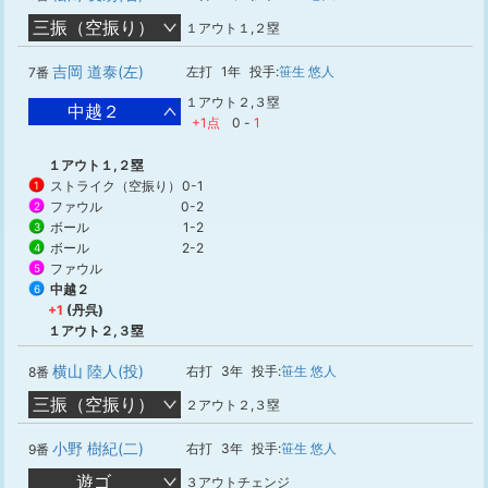
三振（空振り）
１アウト１,２塁
吉岡 道泰(左)
左打
1年
投手:
笹生 悠人
7番
１アウト２,３塁
中越２
+1点
0
-
1
１アウト１,２塁
ストライク（空振り）
0-1
1
ファウル
0-2
2
ボール
1-2
3
ボール
2-2
4
ファウル
5
中越２
6
+1
(丹呉)
１アウト２,３塁
横山 陸人(投)
右打
3年
投手:
笹生 悠人
8番
三振（空振り）
２アウト２,３塁
小野 樹紀(二)
右打
3年
投手:
笹生 悠人
9番
遊ゴ
３アウトチェンジ