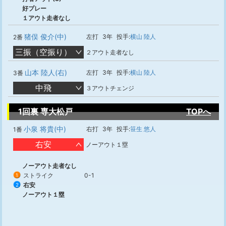
好プレー
１アウト走者なし
猪俣 俊介(中)
左打
3年
投手:
横山 陸人
2番
三振（空振り）
２アウト走者なし
山本 陸人(右)
左打
3年
投手:
横山 陸人
3番
中飛
３アウトチェンジ
1回裏 専大松戸
TOPへ
小泉 将貴(中)
右打
3年
投手:
笹生 悠人
1番
右安
ノーアウト１塁
ノーアウト走者なし
ストライク
0-1
1
右安
2
ノーアウト１塁