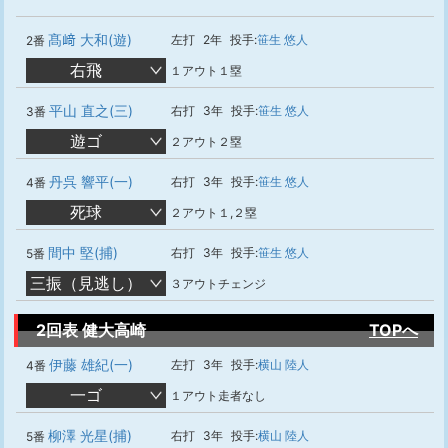
髙﨑 大和(遊)
左打
2年
投手:
笹生 悠人
2番
右飛
１アウト１塁
平山 直之(三)
右打
3年
投手:
笹生 悠人
3番
遊ゴ
２アウト２塁
丹呉 響平(一)
右打
3年
投手:
笹生 悠人
4番
死球
２アウト１,２塁
間中 堅(捕)
右打
3年
投手:
笹生 悠人
5番
三振（見逃し）
３アウトチェンジ
2回表 健大高崎
TOPへ
伊藤 雄紀(一)
左打
3年
投手:
横山 陸人
4番
一ゴ
１アウト走者なし
柳澤 光星(捕)
右打
3年
投手:
横山 陸人
5番