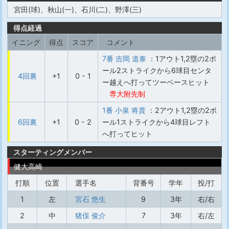
宮田(球)、秋山(一)、石川(二)、野澤(三)
得点経過
イニング
得点
スコア
コメント
7番 吉岡 道泰
：1アウト1,2塁の2ボ
ール2ストライクから6球目センタ
4回裏
+1
0 - 1
ー越えへ打ってツーベースヒット
専大附先制
1番 小泉 将貴
：2アウト1,2塁の2ボ
6回裏
+1
0 - 2
ール1ストライクから4球目レフト
へ打ってヒット
スターティングメンバー
健大高崎
打順
位置
選手名
背番号
学年
投/打
1
左
宮石 悠生
9
3年
右/右
2
中
猪俣 俊介
7
3年
右/左