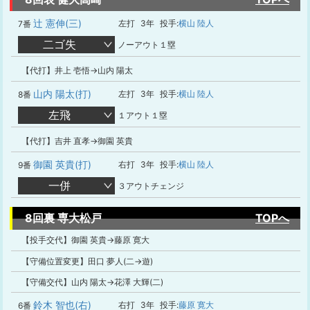
辻 憲伸(三)
左打
3年
投手:
横山 陸人
7番
二ゴ失
ノーアウト１塁
【代打】井上 壱悟→山内 陽太
山内 陽太(打)
左打
3年
投手:
横山 陸人
8番
左飛
１アウト１塁
【代打】吉井 直孝→御園 英貴
御園 英貴(打)
右打
3年
投手:
横山 陸人
9番
一併
３アウトチェンジ
8回裏 専大松戸
TOPへ
【投手交代】御園 英貴→藤原 寛大
【守備位置変更】田口 夢人(二→遊)
【守備交代】山内 陽太→花澤 大輝(二)
鈴木 智也(右)
右打
3年
投手:
藤原 寛大
6番