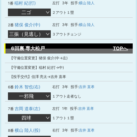
稲村 紀(打)
左打
3年
投手:
横山 陸人
1番
二ゴ
２アウト１塁
猪俣 俊介(中)
左打
3年
投手:
横山 陸人
2番
三振（見逃し）
３アウトチェンジ
6回裏 専大松戸
TOPへ
【守備位置変更】猪俣 俊介(中→左)
【守備位置変更】稲村 紀(打→中)
【投手交代】信澤 亮太→吉井 直孝
鈴木 智也(右)
右打
3年
投手:
吉井 直孝
6番
一邪飛
１アウト走者なし
吉岡 道泰(左)
左打
1年
投手:
吉井 直孝
7番
四球
１アウト１塁
横山 陸人(投)
右打
3年
投手:
吉井 直孝
8番