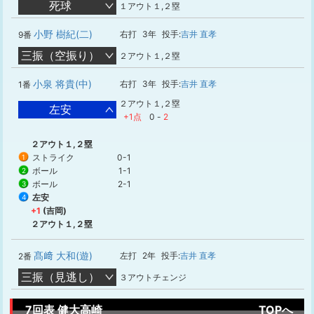
死球
１アウト１,２塁
小野 樹紀(二)
右打
3年
投手:
吉井 直孝
9番
三振（空振り）
２アウト１,２塁
小泉 将貴(中)
右打
3年
投手:
吉井 直孝
1番
２アウト１,２塁
左安
+1点
0
-
2
２アウト１,２塁
ストライク
0-1
1
ボール
1-1
2
ボール
2-1
3
左安
4
+1
(吉岡)
２アウト１,２塁
髙﨑 大和(遊)
左打
2年
投手:
吉井 直孝
2番
三振（見逃し）
３アウトチェンジ
7回表 健大高崎
TOPへ