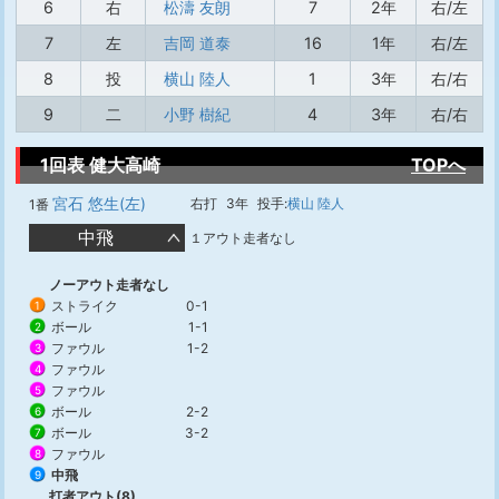
6
右
松濤 友朗
7
2年
右/左
7
左
吉岡 道泰
16
1年
右/左
8
投
横山 陸人
1
3年
右/右
9
二
小野 樹紀
4
3年
右/右
1回表 健大高崎
TOPへ
宮石 悠生(左)
右打
3年
投手:
横山 陸人
1番
中飛
１アウト走者なし
ノーアウト走者なし
ストライク
0-1
1
ボール
1-1
2
ファウル
1-2
3
ファウル
4
ファウル
5
ボール
2-2
6
ボール
3-2
7
ファウル
8
中飛
9
打者アウト(8)