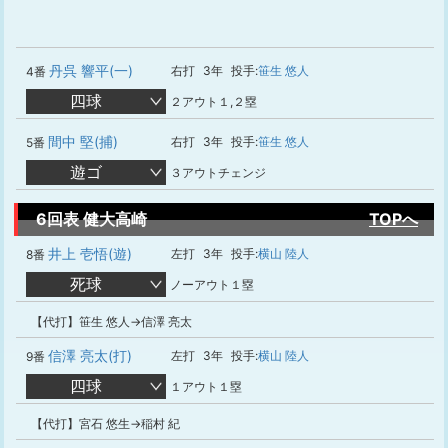
丹呉 響平(一)
右打
3年
投手:
笹生 悠人
4番
四球
２アウト１,２塁
間中 堅(捕)
右打
3年
投手:
笹生 悠人
5番
遊ゴ
３アウトチェンジ
6回表 健大高崎
TOPへ
井上 壱悟(遊)
左打
3年
投手:
横山 陸人
8番
死球
ノーアウト１塁
【代打】笹生 悠人→信澤 亮太
信澤 亮太(打)
左打
3年
投手:
横山 陸人
9番
四球
１アウト１塁
【代打】宮石 悠生→稲村 紀