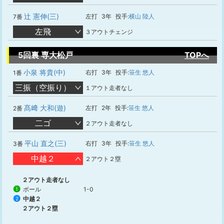
辻 憲伸(三)
左打
3年
投手:
横山 陸人
7番
左飛
３アウトチェンジ
5回裏 専大松戸
TOPへ
小泉 将貴(中)
右打
3年
投手:
笹生 悠人
1番
三振（空振り）
１アウト走者なし
髙﨑 大和(遊)
左打
2年
投手:
笹生 悠人
2番
二ゴ
２アウト走者なし
平山 直之(三)
右打
3年
投手:
笹生 悠人
3番
中越２
２アウト２塁
２アウト走者なし
ボール
1-0
1
中越２
2
２アウト２塁