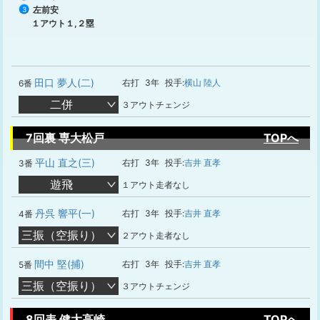
左前安
3
１アウト１,２塁
田口 夢人(二)
右打
3年
投手:
横山 陸人
6番
二併
３アウトチェンジ
7回裏 専大松戸
TOPへ
平山 直之(三)
右打
3年
投手:
吉井 直孝
3番
遊飛
１アウト走者なし
丹呉 響平(一)
右打
3年
投手:
吉井 直孝
4番
三振（空振り）
２アウト走者なし
間中 堅(捕)
右打
3年
投手:
吉井 直孝
5番
三振（空振り）
３アウトチェンジ
8回表 健大高崎
TOPへ